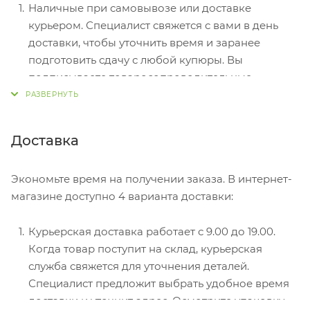
Наличные при самовывозе или доставке
курьером. Специалист свяжется с вами в день
доставки, чтобы уточнить время и заранее
подготовить сдачу с любой купюры. Вы
подписываете товаросопроводительные
документы, вносите денежные средства,
получаете товар и чек.
Безналичный расчет при самовывозе или
Доставка
оформлении в интернет-магазине: карты Visa и
MasterCard. Чтобы оплатить покупку, система
Экономьте время на получении заказа. В интернет-
перенаправит вас на сервер системы ASSIST.
магазине доступно 4 варианта доставки:
Здесь нужно ввести номер карты, срок действия
и имя держателя.
Курьерская доставка работает с 9.00 до 19.00.
Электронные системы при онлайн-заказе:
Когда товар поступит на склад, курьерская
PayPal, WebMoney и Яндекс.Деньги. Для
служба свяжется для уточнения деталей.
совершения покупки система перенаправит вас
Специалист предложит выбрать удобное время
на страницу платежного сервиса. Здесь
доставки и уточнит адрес. Осмотрите упаковку