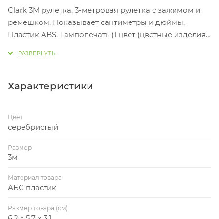
Clark 3M рулетка. 3-метровая рулетка с зажимом и
ремешком. Показывает сантиметры и дюймы.
Пластик ABS. Тампопечать (1 цвет (цветные изделия))
на данный товар осуществляется бесплатно.
Оплачивается только настройка оборудования в
размере 8200 рублей на весь тираж.
Характеристики
Цвет
серебристый
Размер
3м
Материал товара
АБС пластик
Размер товара (см)
6,2 х 5,7 х 3,1