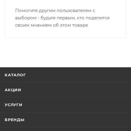
содержать не больше 10 позиций и его стоимость
Помогите другим пользователям с
не должна превышать 100 000 р.
выбором - будьте первым, кто поделится
своим мнением об этом товаре
КАТАЛОГ
АКЦИИ
УСЛУГИ
БРЕНДЫ