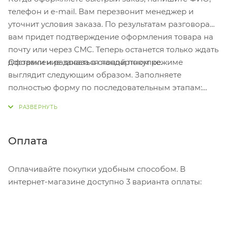
телефон и e-mail. Вам перезвонит менеджер и
уточнит условия заказа. По результатам разговора
вам придет подтверждение оформления товара на
почту или через СМС. Теперь останется только ждать
Оформление заказа в стандартном режиме
доставки и радоваться новой покупке.
выглядит следующим образом. Заполняете
полностью форму по последовательным этапам:
адрес, способ доставки, оплаты, данные о себе.
Советуем в комментарии к заказу написать
информацию, которая поможет курьеру вас найти.
Нажмите кнопку «Оформить заказ».
Оплата
Оплачивайте покупки удобным способом. В
интернет-магазине доступно 3 варианта оплаты: