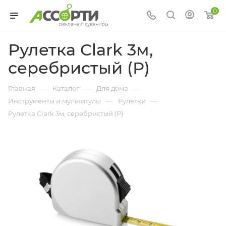
0
Рулетка Clark 3м,
серебристый (Р)
—
—
—
Главная
Каталог
Для дома
—
—
Инструменты и мультитулы
Рулетки
Рулетка Clark 3м, серебристый (Р)