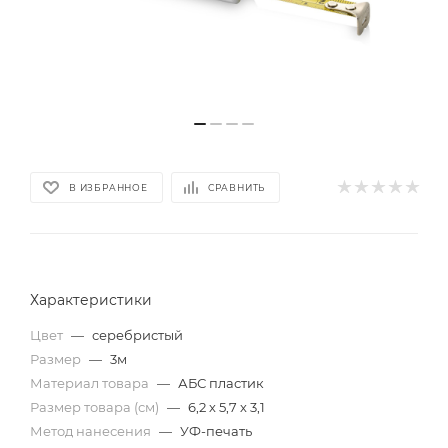
В ИЗБРАННОЕ
СРАВНИТЬ
Характеристики
Цвет
—
серебристый
Размер
—
3м
Материал товара
—
АБС пластик
Размер товара (см)
—
6,2 х 5,7 х 3,1
Метод нанесения
—
УФ-печать