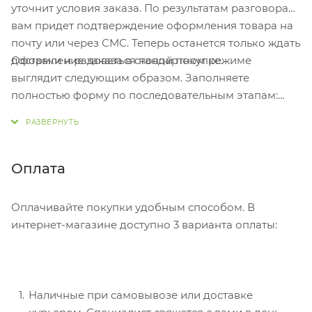
уточнит условия заказа. По результатам разговора
вам придет подтверждение оформления товара на
почту или через СМС. Теперь останется только ждать
Оформление заказа в стандартном режиме
доставки и радоваться новой покупке.
выглядит следующим образом. Заполняете
полностью форму по последовательным этапам:
адрес, способ доставки, оплаты, данные о себе.
Советуем в комментарии к заказу написать
информацию, которая поможет курьеру вас найти.
Нажмите кнопку «Оформить заказ».
Оплата
Оплачивайте покупки удобным способом. В
интернет-магазине доступно 3 варианта оплаты:
Наличные при самовывозе или доставке