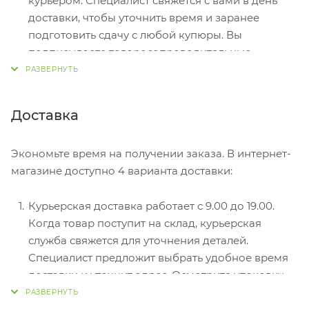
курьером. Специалист свяжется с вами в день
доставки, чтобы уточнить время и заранее
подготовить сдачу с любой купюры. Вы
подписываете товаросопроводительные
документы, вносите денежные средства,
получаете товар и чек.
Безналичный расчет при самовывозе или
Доставка
оформлении в интернет-магазине: карты Visa и
MasterCard. Чтобы оплатить покупку, система
Экономьте время на получении заказа. В интернет-
перенаправит вас на сервер системы ASSIST.
магазине доступно 4 варианта доставки:
Здесь нужно ввести номер карты, срок действия
и имя держателя.
Курьерская доставка работает с 9.00 до 19.00.
Электронные системы при онлайн-заказе:
Когда товар поступит на склад, курьерская
PayPal, WebMoney и Яндекс.Деньги. Для
служба свяжется для уточнения деталей.
совершения покупки система перенаправит вас
Специалист предложит выбрать удобное время
на страницу платежного сервиса. Здесь
доставки и уточнит адрес. Осмотрите упаковку
необходимо заполнить форму по инструкции.
на целостность и соответствие указанной