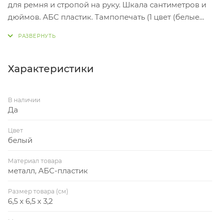
для ремня и стропой на руку. Шкала сантиметров и
дюймов. АБС пластик. Тампопечать (1 цвет (белые
изделия)) на данный товар осуществляется
бесплатно. Оплачивается только настройка
оборудования в размере 7300 рублей на весь тираж.
Характеристики
В наличии
Да
Цвет
белый
Материал товара
металл, АБС-пластик
Размер товара (см)
6,5 x 6,5 x 3,2