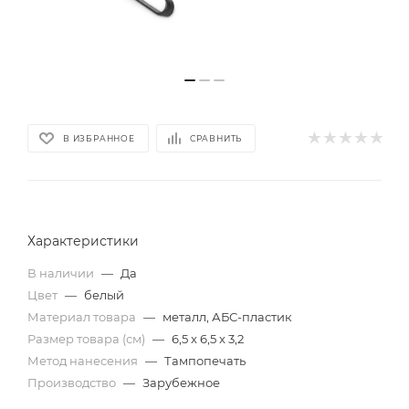
В ИЗБРАННОЕ
СРАВНИТЬ
Характеристики
В наличии
—
Да
Цвет
—
белый
Материал товара
—
металл, АБС-пластик
Размер товара (см)
—
6,5 x 6,5 x 3,2
Метод нанесения
—
Тампопечать
Производство
—
Зарубежное