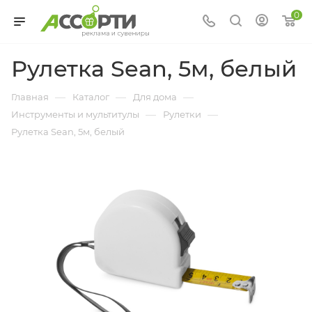
0
Рулетка Sean, 5м, белый
—
—
—
Главная
Каталог
Для дома
—
—
Инструменты и мультитулы
Рулетки
Рулетка Sean, 5м, белый