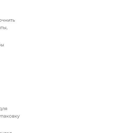
очнить
ты,
бы
срок
истема
 для
упаковку