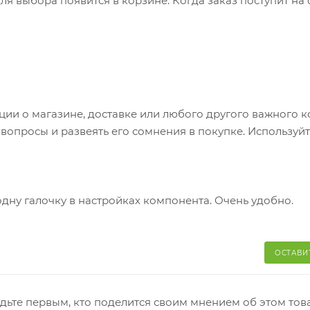
я выбора появится в корзине. Когда заказ поступит на 
братитесь к сотруднику в кассовой зоне и назовите ном
 телефон или e-mail придет уникальный код. Заказ нужно 
каз придет в отделение, на ваш адрес придет извещение 
яние коробки: вес, целостность. Вскрывать коробку
и о магазине, доставке или любого другого важного к
аказа. Один заказ может содержать не больше 10 позици
опросы и развеять его сомнения в покупке. Используйт
одну галочку в настройках компонента. Очень удобно.
ОСТАВИ
дьте первым, кто поделится своим мнением об этом тов