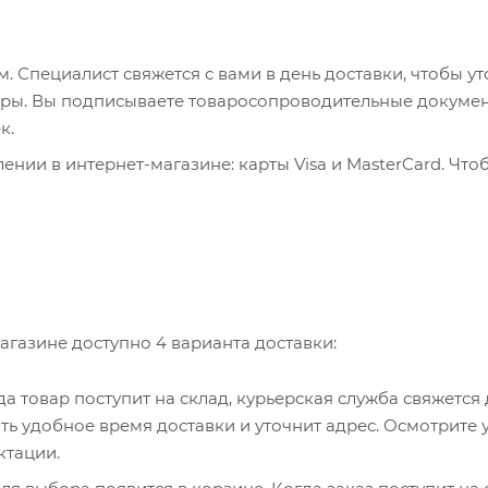
 Специалист свяжется с вами в день доставки, чтобы ут
пюры. Вы подписываете товаросопроводительные докумен
к.
нии в интернет-магазине: карты Visa и MasterCard. Что
ервер системы ASSIST. Здесь нужно ввести номер карты, 
, WebMoney и Яндекс.Деньги. Для совершения покупки с
са. Здесь необходимо заполнить форму по инструкции.
агазине доступно 4 варианта доставки:
гда товар поступит на склад, курьерская служба свяжется
ть удобное время доставки и уточнит адрес. Осмотрите 
ктации.