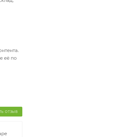
склад,
ер.
оплатить
о
онтента.
й и его
е её по
ТЬ ОТЗЫВ
аре