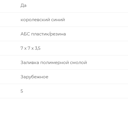
Да
королевский синий
АБС пластик/резина
7 x 7 x 3,5
Заливка полимерной смолой
Зарубежное
5