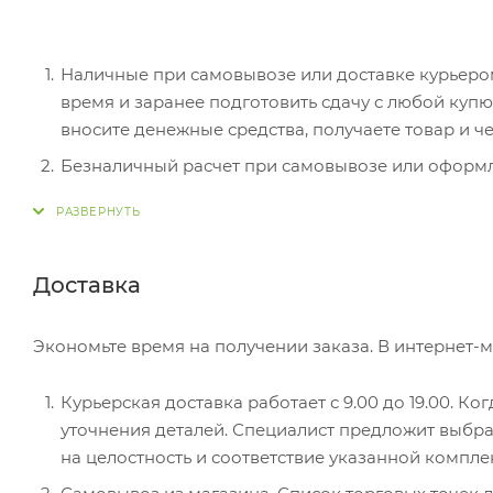
Наличные при самовывозе или доставке курьером.
время и заранее подготовить сдачу с любой ку
вносите денежные средства, получаете товар и че
Безналичный расчет при самовывозе или оформле
оплатить покупку, система перенаправит вас на с
действия и имя держателя.
Электронные системы при онлайн-заказе: PayPal
Доставка
перенаправит вас на страницу платежного серви
Экономьте время на получении заказа. В интернет-м
Курьерская доставка работает с 9.00 до 19.00. Ко
уточнения деталей. Специалист предложит выбра
на целостность и соответствие указанной компле