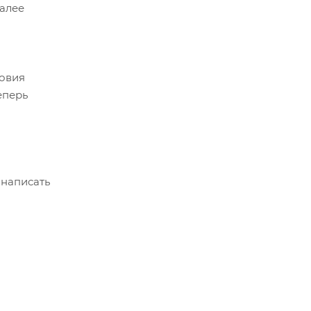
Далее
ловия
еперь
 написать