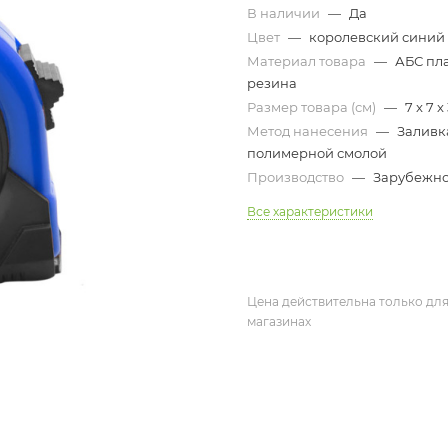
В наличии
—
Да
Цвет
—
королевский синий
Материал товара
—
АБС пла
резина
Размер товара (см)
—
7 x 7 x
Метод нанесения
—
Заливк
полимерной смолой
Производство
—
Зарубежн
Все характеристики
Цена действительна только для
магазинах