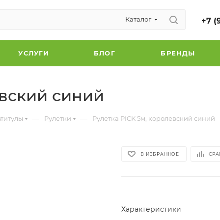
Каталог
+7 (
УСЛУГИ
БЛОГ
БРЕНДЫ
евский синий
—
—
ьтитулы
Рулетки
Рулетка PICK 5м, королевский синий
В ИЗБРАННОЕ
СРА
Характеристики