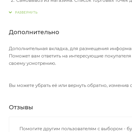
Самовывоз из магазина. Список торговых точек дл
вам придет уведомление. Для получения заказа о
Постамат. Когда заказ поступит на точку, на ваш
в терминале постамата. Срок хранения — 3 дня.
Дополнительно
Почтовая доставка через почту России. Когда за
посылке. Перед оплатой вы можете оценить состо
Дополнительная вкладка, для размещения информаци
самостоятельно вы можете только после оплаты з
Поможет вам ответить на интересующие покупателя в
стоимость не должна превышать 100 000 р.
своему усмотрению.
Вы можете убрать её или вернуть обратно, изменив 
Отзывы
Помогите другим пользователям с выбором - бу