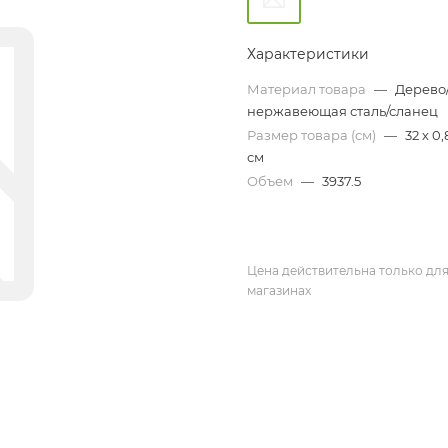
Характеристики
Материал товара
—
Дерево
нержавеющая сталь/сланец
Размер товара (см)
—
32 х 0,
см
Объем
—
3937.5
Цена действительна только для
магазинах