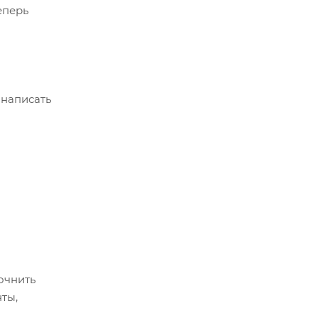
еперь
 написать
очнить
ты,