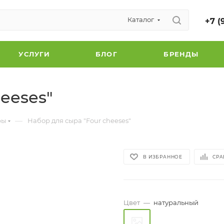
Каталог
+7 (
УСЛУГИ
БЛОГ
БРЕНДЫ
eeses"
—
ры
Набор для сыра "Four cheeses"
В ИЗБРАННОЕ
СРА
Цвет
—
натуральный