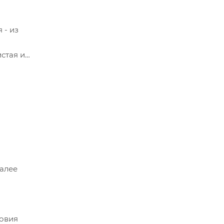
 - из
стая и
Далее
ловия