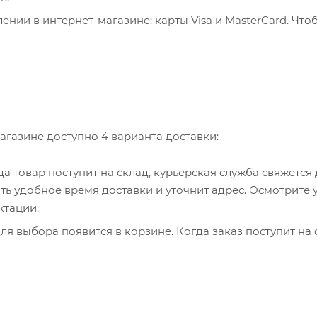
нии в интернет-магазине: карты Visa и MasterCard. Что
ервер системы ASSIST. Здесь нужно ввести номер карты, 
, WebMoney и Яндекс.Деньги. Для совершения покупки с
са. Здесь необходимо заполнить форму по инструкции.
агазине доступно 4 варианта доставки:
гда товар поступит на склад, курьерская служба свяжется
ть удобное время доставки и уточнит адрес. Осмотрите 
ктации.
я выбора появится в корзине. Когда заказ поступит на 
братитесь к сотруднику в кассовой зоне и назовите ном
 телефон или e-mail придет уникальный код. Заказ нужно 
каз придет в отделение, на ваш адрес придет извещение 