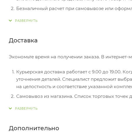
Безналичный расчет при самовывозе или оформле
оплатить покупку, система перенаправит вас на с
действия и имя держателя.
Электронные системы при онлайн-заказе: PayPal
Доставка
перенаправит вас на страницу платежного серви
Экономьте время на получении заказа. В интернет-м
Курьерская доставка работает с 9.00 до 19.00. Ко
уточнения деталей. Специалист предложит выбра
на целостность и соответствие указанной компле
Самовывоз из магазина. Список торговых точек дл
вам придет уведомление. Для получения заказа о
Постамат. Когда заказ поступит на точку, на ваш
в терминале постамата. Срок хранения — 3 дня.
Дополнительно
Почтовая доставка через почту России. Когда за