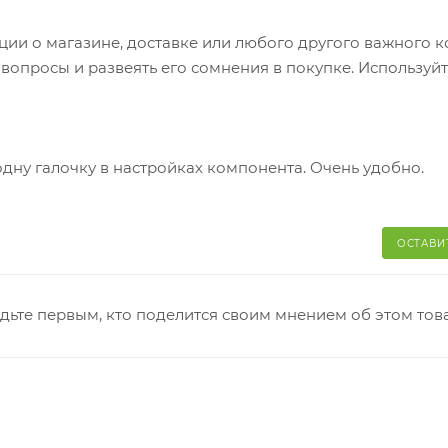
яние коробки: вес, целостность. Вскрывать коробку
и о магазине, доставке или любого другого важного к
аказа. Один заказ может содержать не больше 10 позици
опросы и развеять его сомнения в покупке. Используйт
одну галочку в настройках компонента. Очень удобно.
ОСТАВИ
дьте первым, кто поделится своим мнением об этом тов