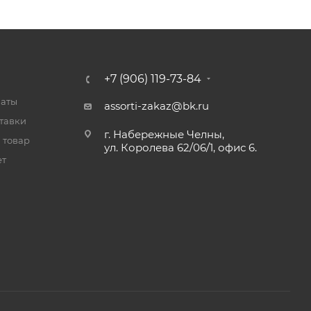
+7 (906) 119-73-84
латы
assorti-zakaz@bk.ru
тавки
г. Набережные Челны,
 товар
ул. Королева 62/06/1, офис 6.
ет