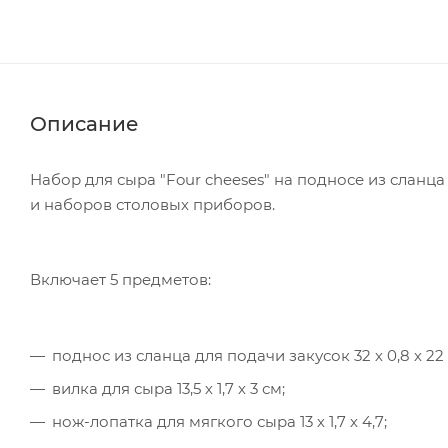
Описание
Набор для сыра "Four cheeses" на подносе из сланц
и наборов столовых приборов.
Включает 5 предметов:
поднос из сланца для подачи закусок 32 х 0,8 х 22 
вилка для сыра 13,5 х 1,7 х 3 см;
нож-лопатка для мягкого сыра 13 х 1,7 х 4,7;