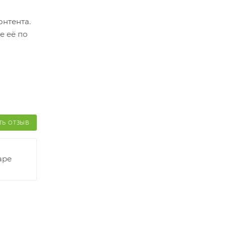
онтента.
й и его
е её по
ТЬ ОТЗЫВ
аре