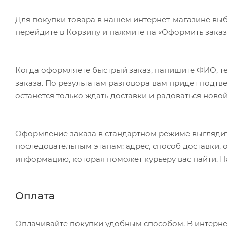
Бордовый дипломат на кодовых замках предполагает,
Для покупки товара в нашем интернет-магазине выб
долларов, то хотя бы ценные документы. В этом по
перейдите в Корзину и нажмите на «Оформить заказ»
документы - набор для приятного времяпровождения. 
придется взять отдельно, порубить и поджарить на 
на данный товар осуществляется бесплатно. Оплачи
Когда оформляете быстрый заказ, напишите ФИО, те
весь тираж.
заказа. По результатам разговора вам придет подт
останется только ждать доставки и радоваться новой
Оформление заказа в стандартном режиме выгляди
последовательным этапам: адрес, способ доставки, 
информацию, которая поможет курьеру вас найти. Н
Оплата
Оплачивайте покупки удобным способом. В интернет