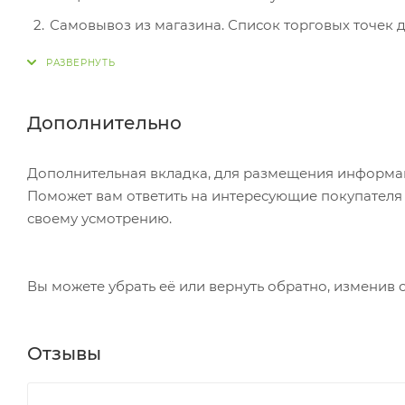
Самовывоз из магазина. Список торговых точек дл
вам придет уведомление. Для получения заказа о
Постамат. Когда заказ поступит на точку, на ваш
в терминале постамата. Срок хранения — 3 дня.
Дополнительно
Почтовая доставка через почту России. Когда за
посылке. Перед оплатой вы можете оценить состо
Дополнительная вкладка, для размещения информаци
самостоятельно вы можете только после оплаты з
Поможет вам ответить на интересующие покупателя в
стоимость не должна превышать 100 000 р.
своему усмотрению.
Вы можете убрать её или вернуть обратно, изменив 
Отзывы