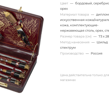
Цвет
—
бордовый, серебрис
орех
Материал товара
—
диплом
искусственная кожа/натурал
кожа, комплектующие-
нержавеющая столь, орех, ст
Размер товара (см)
—
73 х 28
Метод нанесения
—
Шильд
спектрум
Производство
—
Россия
Цена действительна только для
магазинах