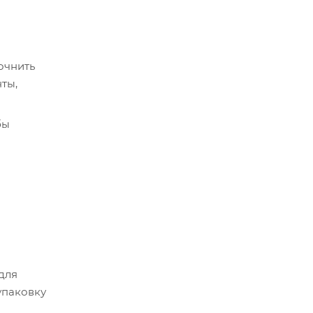
очнить
ты,
бы
срок
истема
 для
упаковку