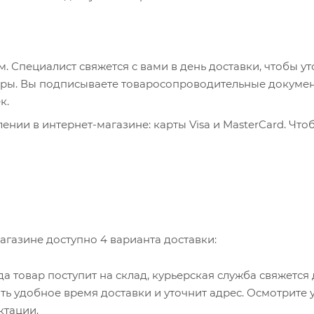
 Специалист свяжется с вами в день доставки, чтобы ут
пюры. Вы подписываете товаросопроводительные докумен
к.
нии в интернет-магазине: карты Visa и MasterCard. Что
ервер системы ASSIST. Здесь нужно ввести номер карты, 
, WebMoney и Яндекс.Деньги. Для совершения покупки с
са. Здесь необходимо заполнить форму по инструкции.
агазине доступно 4 варианта доставки:
гда товар поступит на склад, курьерская служба свяжется
ть удобное время доставки и уточнит адрес. Осмотрите 
ктации.