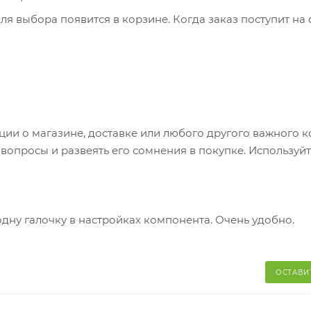
я выбора появится в корзине. Когда заказ поступит на 
братитесь к сотруднику в кассовой зоне и назовите ном
 телефон или e-mail придет уникальный код. Заказ нужно 
каз придет в отделение, на ваш адрес придет извещение 
яние коробки: вес, целостность. Вскрывать коробку
и о магазине, доставке или любого другого важного к
аказа. Один заказ может содержать не больше 10 позици
опросы и развеять его сомнения в покупке. Используйт
одну галочку в настройках компонента. Очень удобно.
ОСТАВИ