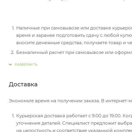
Наличные при самовывозе или доставке курьером.
время и заранее подготовить сдачу с любой ку
вносите денежные средства, получаете товар и че
Безналичный расчет при самовывозе или оформле
оплатить покупку, система перенаправит вас на с
действия и имя держателя.
Электронные системы при онлайн-заказе: PayPal
Доставка
перенаправит вас на страницу платежного серви
Экономьте время на получении заказа. В интернет-м
Курьерская доставка работает с 9.00 до 19.00. Ко
уточнения деталей. Специалист предложит выбра
на целостность и соответствие указанной компле