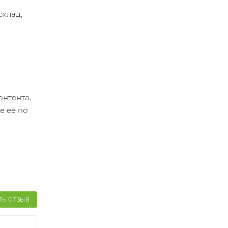
склад,
ер.
оплатить
о
онтента.
й и его
е её по
ТЬ ОТЗЫВ