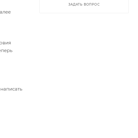
ЗАДАТЬ ВОПРОС
иллион
Далее
е, чем
ку
зделия)
рублей на
ловия
еперь
 написать