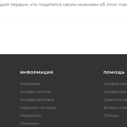
дьте первым, кто поделится своим мнением об этом тов
ИНФОРМАЦИЯ
ПОМОЩЬ
Магазины
Условия оп
Условия оплаты
Условия дос
Условия доставки
Гарантия на
Гарантия на товар
Вопрос-отв
Реквизиты
Обзоры
Политика