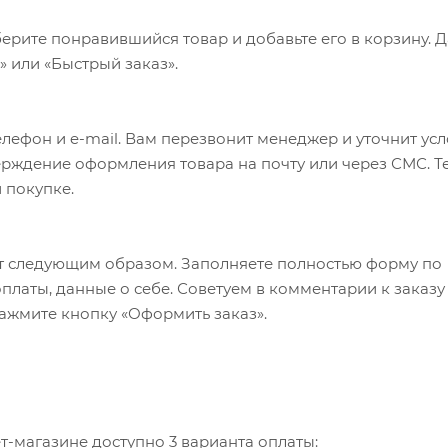
 что внутри находится что-то очень важное. Если не м
ерите понравившийся товар и добавьте его в корзину. 
дарочном наборе вы обнаружите кое-что не менее важно
 или «Быстрый заказ».
Стопки на 6 персон - не хватает только закуски. Закус
прилагаемых шампурах. УФ-печать (УФ-печать цветные и
вается только настройка оборудования в размере 2000 
лефон и e-mail. Вам перезвонит менеджер и уточнит ус
верждение оформления товара на почту или через СМС. Т
 покупке.
т следующим образом. Заполняете полностью форму по
оплаты, данные о себе. Советуем в комментарии к заказу
ажмите кнопку «Оформить заказ».
-магазине доступно 3 варианта оплаты: