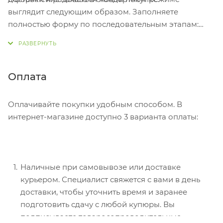
выглядит следующим образом. Заполняете
полностью форму по последовательным этапам:
адрес, способ доставки, оплаты, данные о себе.
Советуем в комментарии к заказу написать
информацию, которая поможет курьеру вас найти.
Нажмите кнопку «Оформить заказ».
Оплата
Оплачивайте покупки удобным способом. В
интернет-магазине доступно 3 варианта оплаты:
Наличные при самовывозе или доставке
курьером. Специалист свяжется с вами в день
доставки, чтобы уточнить время и заранее
подготовить сдачу с любой купюры. Вы
подписываете товаросопроводительные