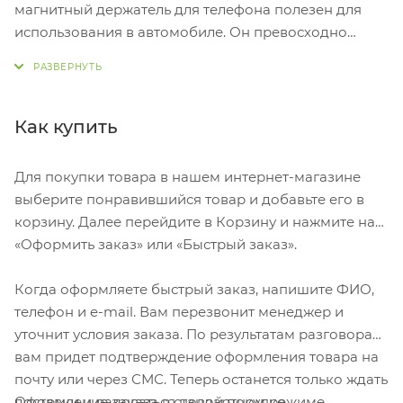
магнитный держатель для телефона полезен для
использования в автомобиле. Он превосходно
удерживает телефон во время вождения. Держатель
состоит из 2 частей: металлической пластины и
держателя телефона. В держателе для телефона есть
4 встроенных магнита, и его можно легко
Как купить
прикрепить к вентиляционной решетке вашего
автомобиля. Металлическую пластину можно
Для покупки товара в нашем интернет-магазине
прикрепить к задней стороне смартфона или
выберите понравившийся товар и добавьте его в
крышке телефона. Размер металлической пластины
корзину. Далее перейдите в Корзину и нажмите на
– 6,5 х 4,5 см. АБС-пластик и силикон. Гравировка
«Оформить заказ» или «Быстрый заказ».
(CO2 лазер) (Без чернения) на данный товар
осуществляется бесплатно. Оплачивается только
Когда оформляете быстрый заказ, напишите ФИО,
настройка оборудования в размере 1100 рублей на
телефон и e-mail. Вам перезвонит менеджер и
весь тираж.
уточнит условия заказа. По результатам разговора
вам придет подтверждение оформления товара на
почту или через СМС. Теперь останется только ждать
Оформление заказа в стандартном режиме
доставки и радоваться новой покупке.