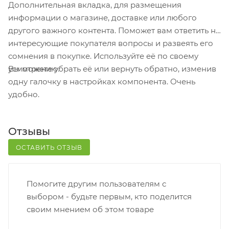
Дополнительная вкладка, для размещения
получения заказа обратитесь к сотруднику в
информации о магазине, доставке или любого
кассовой зоне и назовите номер.
другого важного контента. Поможет вам ответить на
Постамат. Когда заказ поступит на точку, на ваш
интересующие покупателя вопросы и развеять его
телефон или e-mail придет уникальный код.
сомнения в покупке. Используйте её по своему
Заказ нужно оплатить в терминале постамата.
Вы можете убрать её или вернуть обратно, изменив
усмотрению.
Срок хранения — 3 дня.
одну галочку в настройках компонента. Очень
удобно.
Почтовая доставка через почту России. Когда
заказ придет в отделение, на ваш адрес придет
извещение о посылке. Перед оплатой вы можете
Отзывы
оценить состояние коробки: вес, целостность.
Вскрывать коробку самостоятельно вы можете
ОСТАВИТЬ ОТЗЫВ
только после оплаты заказа. Один заказ может
содержать не больше 10 позиций и его стоимость
Помогите другим пользователям с
не должна превышать 100 000 р.
выбором - будьте первым, кто поделится
своим мнением об этом товаре