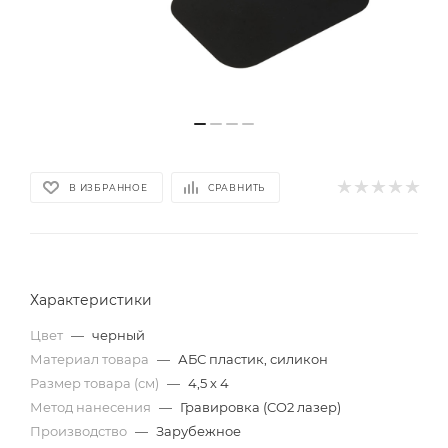
В ИЗБРАННОЕ
СРАВНИТЬ
Характеристики
Цвет
—
черный
Материал товара
—
АБС пластик, силикон
Размер товара (см)
—
4,5 х 4
Метод нанесения
—
Гравировка (CO2 лазер)
Производство
—
Зарубежное