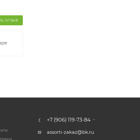
ТЬ ОТЗЫВ
аре
+7 (906) 119-73-84
латы
assorti-zakaz@bk.ru
тавки