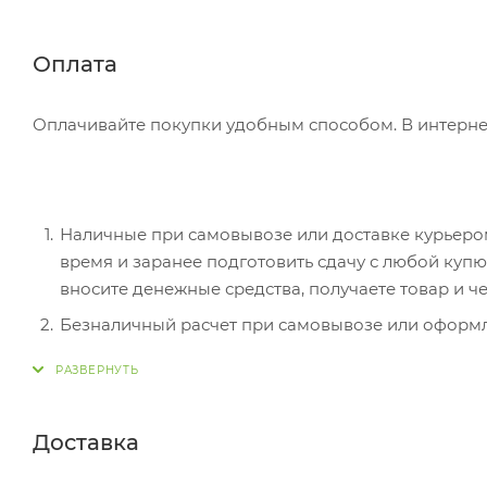
Оплата
Оплачивайте покупки удобным способом. В интернет
Наличные при самовывозе или доставке курьером.
время и заранее подготовить сдачу с любой ку
вносите денежные средства, получаете товар и че
Безналичный расчет при самовывозе или оформле
оплатить покупку, система перенаправит вас на с
действия и имя держателя.
Электронные системы при онлайн-заказе: PayPal
Доставка
перенаправит вас на страницу платежного серви