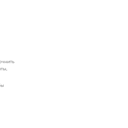
очнить
ты,
бы
срок
истема