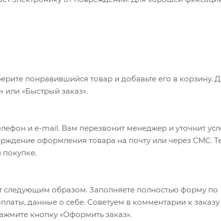
овать чехол не толще 1 мм. Вращающееся крепление на
положении. Упакован в белую коробку Avenue. Алюмини
ерите понравившийся товар и добавьте его в корзину. 
 или «Быстрый заказ».
лефон и e-mail. Вам перезвонит менеджер и уточнит ус
верждение оформления товара на почту или через СМС. Т
 покупке.
т следующим образом. Заполняете полностью форму по
оплаты, данные о себе. Советуем в комментарии к заказу
ажмите кнопку «Оформить заказ».