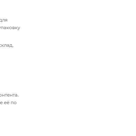
 для
упаковку
склад,
ер.
оплатить
о
онтента.
й и его
е её по