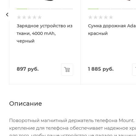
,
Зарядное устройство из
Сумка дорожная Adal
ткани, 4000 mAh,
красный
черный
897
руб.
1 885
руб.
Описание
Поворотный магнитный держатель телефона Mount.
крепление для телефона обеспечивает надежное хр
для того, чтобы ваше устройство не падало и защи