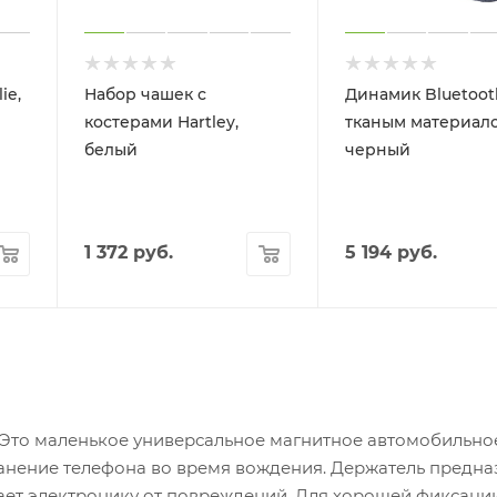
ie,
Набор чашек с
Динамик Bluetoot
костерами Hartley,
тканым материало
белый
черный
1 372
руб.
5 194
руб.
 Это маленькое универсальное магнитное автомобильно
анение телефона во время вождения. Держатель предна
щает электронику от повреждений. Для хорошей фиксаци