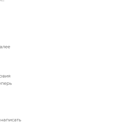
 360
й.
Далее
ловия
еперь
 написать