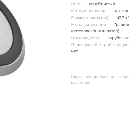
Цвет
—
серебристый
Материал товара
—
алюми
Размер товара (см)
—
d3,7 х 
Метод нанесения
—
Гравир
(оптоволоконный лазер)
Производство
—
Зарубежн
Поддержка быстрой зарядк
нет
Цена действительна только для
магазинах