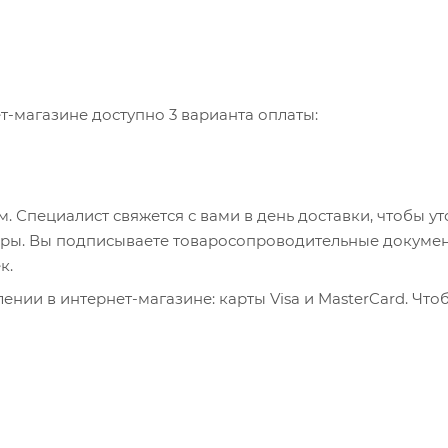
-магазине доступно 3 варианта оплаты:
 Специалист свяжется с вами в день доставки, чтобы ут
пюры. Вы подписываете товаросопроводительные докумен
к.
нии в интернет-магазине: карты Visa и MasterCard. Что
ервер системы ASSIST. Здесь нужно ввести номер карты, 
, WebMoney и Яндекс.Деньги. Для совершения покупки с
са. Здесь необходимо заполнить форму по инструкции.