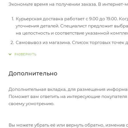
Экономьте время на получении заказа. В интернет-м
Курьерская доставка работает с 9.00 до 19.00. Ко
уточнения деталей. Специалист предложит выбра
на целостность и соответствие указанной компле
Самовывоз из магазина. Список торговых точек дл
вам придет уведомление. Для получения заказа о
Постамат. Когда заказ поступит на точку, на ваш
в терминале постамата. Срок хранения — 3 дня.
Дополнительно
Почтовая доставка через почту России. Когда за
посылке. Перед оплатой вы можете оценить состо
Дополнительная вкладка, для размещения информаци
самостоятельно вы можете только после оплаты з
Поможет вам ответить на интересующие покупателя в
стоимость не должна превышать 100 000 р.
своему усмотрению.
Вы можете убрать её или вернуть обратно, изменив 