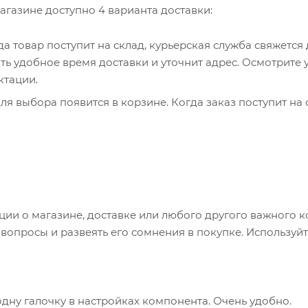
агазине доступно 4 варианта доставки:
гда товар поступит на склад, курьерская служба свяжется
ть удобное время доставки и уточнит адрес. Осмотрите 
ктации.
я выбора появится в корзине. Когда заказ поступит на 
братитесь к сотруднику в кассовой зоне и назовите ном
 телефон или e-mail придет уникальный код. Заказ нужно 
каз придет в отделение, на ваш адрес придет извещение 
яние коробки: вес, целостность. Вскрывать коробку
и о магазине, доставке или любого другого важного к
аказа. Один заказ может содержать не больше 10 позици
опросы и развеять его сомнения в покупке. Используйт
одну галочку в настройках компонента. Очень удобно.