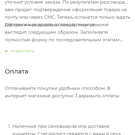
уточнит условия заказа. По результатам разговора
- Можно использовать с любой моделью смартфона,
вам придет подтверждение оформления товара на
а также и с другими предметами (например,
почту или через СМС. Теперь останется только ждать
ключами) Гравировка (оптоволоконный лазер) (Без
Оформление заказа в стандартном режиме
доставки и радоваться новой покупке.
чернения) на данный товар осуществляется
выглядит следующим образом. Заполняете
бесплатно. Оплачивается только настройка
полностью форму по последовательным этапам:
оборудования в размере 1100 рублей на весь тираж.
адрес, способ доставки, оплаты, данные о себе.
Советуем в комментарии к заказу написать
информацию, которая поможет курьеру вас найти.
Нажмите кнопку «Оформить заказ».
Оплата
Оплачивайте покупки удобным способом. В
интернет-магазине доступно 3 варианта оплаты:
Наличные при самовывозе или доставке
курьером. Специалист свяжется с вами в день