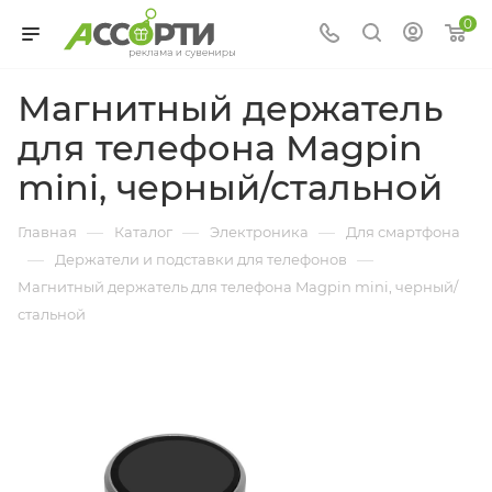
0
Магнитный держатель
для телефона Magpin
mini, черный/стальной
—
—
—
Главная
Каталог
Электроника
Для смартфона
—
—
Держатели и подставки для телефонов
Магнитный держатель для телефона Magpin mini, черный/
стальной