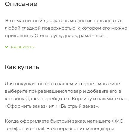
Описание
Этот магнитный держатель можно использовать с
любой гладкой поверхностью, к которой его можно
прикрепить. Стена, руль, дверь, рама – все
ограничено только вашей фантазией. Magpin mini
состоит из двух частей: пластикового
дискообразного держателя и самоклеящейся
стальной пластины. Держатель снабжен клеевым
Как купить
слоем с обратной стороны и прорезиненным
покрытием с лицевой, что помогает сохранять
Для покупки товара в нашем интернет-магазине
поверхность прикрепляемых предметов целой, без
выберите понравившийся товар и добавьте его в
царапин.
корзину. Далее перейдите в Корзину и нажмите на
«Оформить заказ» или «Быстрый заказ».
- Универсальность
- Выдерживает вес среднего смартфона
Когда оформляете быстрый заказ, напишите ФИО,
- Прорезиненная поверхность позволяет избежать
телефон и e-mail. Вам перезвонит менеджер и
царапин