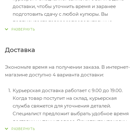
доставки, чтобы уточнить время и заранее
подготовить сдачу с любой купюры. Вы
подписываете товаросопроводительные
документы, вносите денежные средства,
получаете товар и чек.
Безналичный расчет при самовывозе или
Доставка
оформлении в интернет-магазине: карты Visa и
MasterCard. Чтобы оплатить покупку, система
Экономьте время на получении заказа. В интернет-
перенаправит вас на сервер системы ASSIST.
магазине доступно 4 варианта доставки:
Здесь нужно ввести номер карты, срок действия
и имя держателя.
Курьерская доставка работает с 9.00 до 19.00.
Электронные системы при онлайн-заказе:
Когда товар поступит на склад, курьерская
PayPal, WebMoney и Яндекс.Деньги. Для
служба свяжется для уточнения деталей.
совершения покупки система перенаправит вас
Специалист предложит выбрать удобное время
на страницу платежного сервиса. Здесь
доставки и уточнит адрес. Осмотрите упаковку
необходимо заполнить форму по инструкции.
на целостность и соответствие указанной
комплектации.