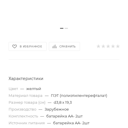
В ИЗБРАННОЕ
СРАВНИТЬ
Характеристики
Цвет
—
желтый
Материал товара
—
ПЭТ (полиэтилентерефталат)
Размер товара (см)
—
d3,8 x 19,3
Производство
—
Зарубежное
Комплектность
—
батарейка AA- 2шт
Источник питания
—
батарейка AA- 2шт