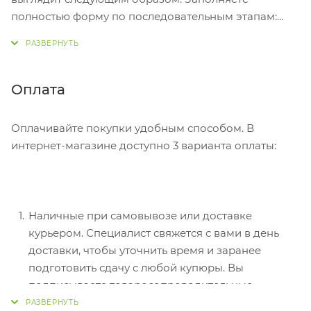
полностью форму по последовательным этапам:
адрес, способ доставки, оплаты, данные о себе.
Советуем в комментарии к заказу написать
информацию, которая поможет курьеру вас найти.
Нажмите кнопку «Оформить заказ».
Оплата
Оплачивайте покупки удобным способом. В
интернет-магазине доступно 3 варианта оплаты:
Наличные при самовывозе или доставке
курьером. Специалист свяжется с вами в день
доставки, чтобы уточнить время и заранее
подготовить сдачу с любой купюры. Вы
подписываете товаросопроводительные
документы, вносите денежные средства,