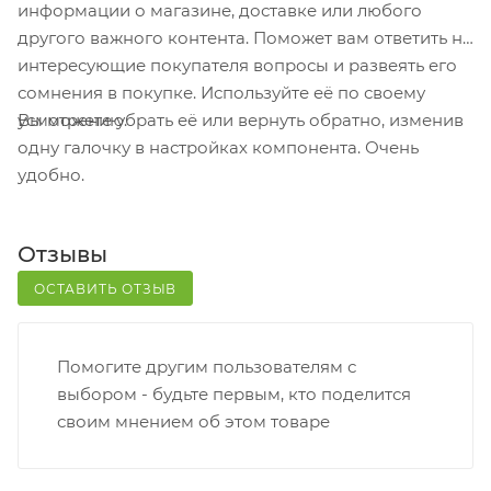
информации о магазине, доставке или любого
кассовой зоне и назовите номер.
другого важного контента. Поможет вам ответить на
Постамат. Когда заказ поступит на точку, на ваш
интересующие покупателя вопросы и развеять его
телефон или e-mail придет уникальный код.
сомнения в покупке. Используйте её по своему
Заказ нужно оплатить в терминале постамата.
Вы можете убрать её или вернуть обратно, изменив
усмотрению.
Срок хранения — 3 дня.
одну галочку в настройках компонента. Очень
удобно.
Почтовая доставка через почту России. Когда
заказ придет в отделение, на ваш адрес придет
извещение о посылке. Перед оплатой вы можете
Отзывы
оценить состояние коробки: вес, целостность.
Вскрывать коробку самостоятельно вы можете
ОСТАВИТЬ ОТЗЫВ
только после оплаты заказа. Один заказ может
содержать не больше 10 позиций и его стоимость
Помогите другим пользователям с
не должна превышать 100 000 р.
выбором - будьте первым, кто поделится
своим мнением об этом товаре