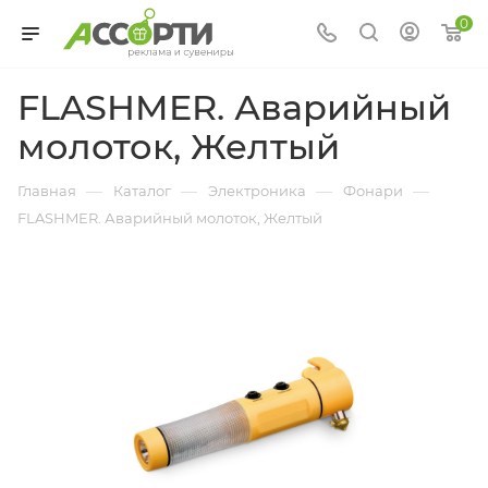
0
FLASHMER. Аварийный
молоток, Желтый
—
—
—
—
Главная
Каталог
Электроника
Фонари
FLASHMER. Аварийный молоток, Желтый