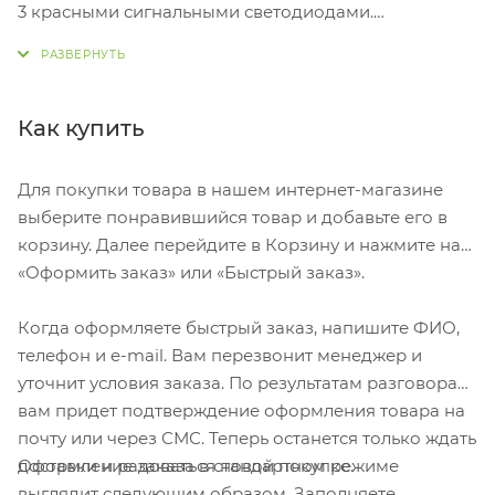
3 красными сигнальными светодиодами.
Укомплектован 2 батарейками АА. Упакован в
коробке. ø38 x 193 мм.
Как купить
Для покупки товара в нашем интернет-магазине
выберите понравившийся товар и добавьте его в
корзину. Далее перейдите в Корзину и нажмите на
«Оформить заказ» или «Быстрый заказ».
Когда оформляете быстрый заказ, напишите ФИО,
телефон и e-mail. Вам перезвонит менеджер и
уточнит условия заказа. По результатам разговора
вам придет подтверждение оформления товара на
почту или через СМС. Теперь останется только ждать
Оформление заказа в стандартном режиме
доставки и радоваться новой покупке.
выглядит следующим образом. Заполняете