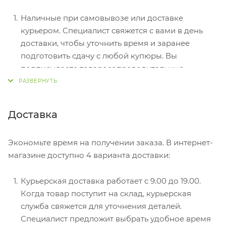
Наличные при самовывозе или доставке
курьером. Специалист свяжется с вами в день
доставки, чтобы уточнить время и заранее
подготовить сдачу с любой купюры. Вы
подписываете товаросопроводительные
документы, вносите денежные средства,
получаете товар и чек.
Безналичный расчет при самовывозе или
Доставка
оформлении в интернет-магазине: карты Visa и
MasterCard. Чтобы оплатить покупку, система
Экономьте время на получении заказа. В интернет-
перенаправит вас на сервер системы ASSIST.
магазине доступно 4 варианта доставки:
Здесь нужно ввести номер карты, срок действия
и имя держателя.
Курьерская доставка работает с 9.00 до 19.00.
Электронные системы при онлайн-заказе:
Когда товар поступит на склад, курьерская
PayPal, WebMoney и Яндекс.Деньги. Для
служба свяжется для уточнения деталей.
совершения покупки система перенаправит вас
Специалист предложит выбрать удобное время