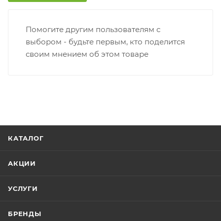
только после оплаты заказа. Один заказ может
содержать не больше 10 позиций и его стоимость
Помогите другим пользователям с
не должна превышать 100 000 р.
выбором - будьте первым, кто поделится
своим мнением об этом товаре
КАТАЛОГ
АКЦИИ
УСЛУГИ
БРЕНДЫ