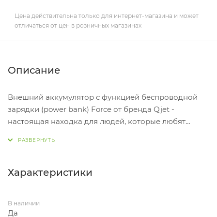
Цена действительна только для интернет-магазина и может
отличаться от цен в розничных магазинах
Описание
Внешний аккумулятор с функцией беспроводной
зарядки (power bank) Force от бренда Qjet -
настоящая находка для людей, которые любят
умные вещи. Компактный гаджет все сделает за вас.
Умеет заряжаться и заряжать по протоколу Qi без
проводов. Корпус черного цвета имеет приятное на
ощупь покрытие Soft Touch”. Индикатор всегда
Характеристики
покажет, когда нужно поставить аккумулятор на
зарядку. Емкость батареи 8000 mAh, хватит на
В наличии
несколько устройств. Самое главное - теперь можно
Да