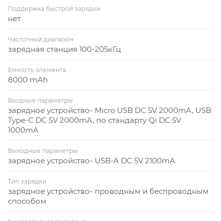
повербанка при использовании с iPhone 12. УФ-
Поддержка быстрой зарядки
печать (УФ-печать цветные изделия) на данный
нет
товар осуществляется бесплатно. Оплачивается
только настройка оборудования в размере 2000
Частотный диапазон
зарядная станция 100-205кГц
рублей на весь тираж.
Емкость элемента
8000 mAh
Входные параметры
зарядное устройство- Micro USB DC 5V 2000mA, USB
Type-C DC 5V 2000mA, по стандарту Qi DC 5V
1000mA
Выходные параметры
зарядное устройство- USB-A DC 5V 2100mA
Тип зарядки
зарядное устройство- проводным и беспроводным
способом