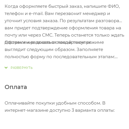
Когда оформляете быстрый заказ, напишите ФИО,
телефон и e-mail. Вам перезвонит менеджер и
уточнит условия заказа. По результатам разговора
вам придет подтверждение оформления товара на
почту или через СМС. Теперь останется только ждать
Оформление заказа в стандартном режиме
доставки и радоваться новой покупке.
выглядит следующим образом. Заполняете
полностью форму по последовательным этапам:
адрес, способ доставки, оплаты, данные о себе.
Советуем в комментарии к заказу написать
информацию, которая поможет курьеру вас найти.
Нажмите кнопку «Оформить заказ».
Оплата
Оплачивайте покупки удобным способом. В
интернет-магазине доступно 3 варианта оплаты: