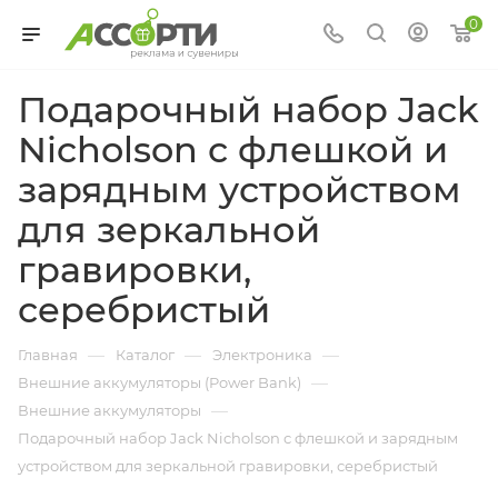
0
Подарочный набор Jack
Nicholson с флешкой и
зарядным устройством
для зеркальной
гравировки,
серебристый
—
—
—
Главная
Каталог
Электроника
—
Внешние аккумуляторы (Power Bank)
—
Внешние аккумуляторы
Подарочный набор Jack Nicholson с флешкой и зарядным
устройством для зеркальной гравировки, серебристый