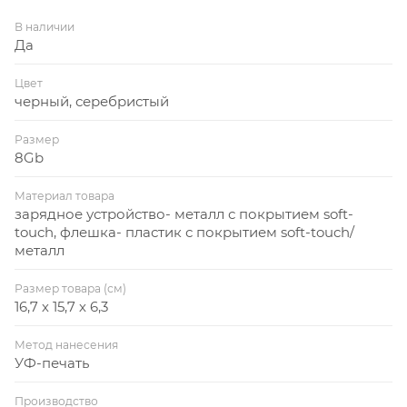
4000 mAh не нужно вспоминать о батарейке на
В наличии
своем гаджете, а с флеш-картой Квебек разъемом
Да
USB 2.0 любые документы всегда под рукой.
Тиснение (Блинт) на данный товар осуществляется
Цвет
бесплатно. Оплачивается только настройка
черный, серебристый
оборудования в размере 6200 рублей на весь
Размер
тираж.
8Gb
Материал товара
зарядное устройство- металл с покрытием soft-
touch, флешка- пластик с покрытием soft-touch/
металл
Размер товара (см)
16,7 х 15,7 х 6,3
Метод нанесения
УФ-печать
Производство