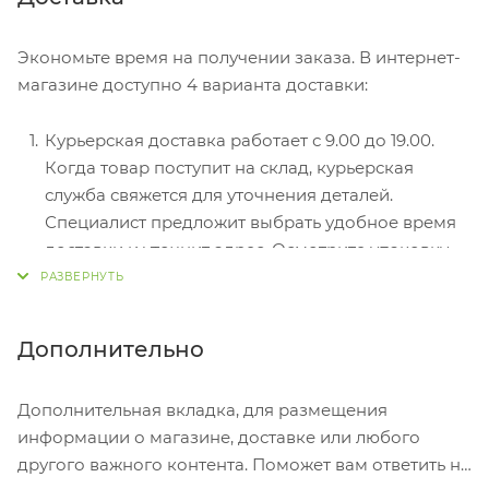
оформлении в интернет-магазине: карты Visa и
MasterCard. Чтобы оплатить покупку, система
Экономьте время на получении заказа. В интернет-
перенаправит вас на сервер системы ASSIST.
магазине доступно 4 варианта доставки:
Здесь нужно ввести номер карты, срок действия
и имя держателя.
Курьерская доставка работает с 9.00 до 19.00.
Электронные системы при онлайн-заказе:
Когда товар поступит на склад, курьерская
PayPal, WebMoney и Яндекс.Деньги. Для
служба свяжется для уточнения деталей.
совершения покупки система перенаправит вас
Специалист предложит выбрать удобное время
на страницу платежного сервиса. Здесь
доставки и уточнит адрес. Осмотрите упаковку
необходимо заполнить форму по инструкции.
на целостность и соответствие указанной
комплектации.
Самовывоз из магазина. Список торговых точек
Дополнительно
для выбора появится в корзине. Когда заказ
поступит на склад, вам придет уведомление. Для
Дополнительная вкладка, для размещения
получения заказа обратитесь к сотруднику в
информации о магазине, доставке или любого
кассовой зоне и назовите номер.
другого важного контента. Поможет вам ответить на
Постамат. Когда заказ поступит на точку, на ваш