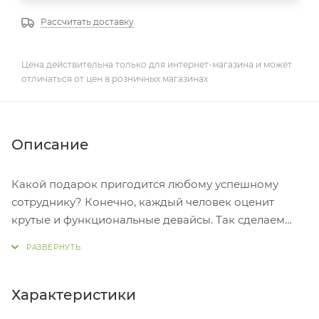
Рассчитать доставку
Цена действительна только для интернет-магазина и может
отличаться от цен в розничных магазинах
Описание
Какой подарок пригодится любому успешному
сотруднику? Конечно, каждый человек оценит
крутые и функциональные девайсы. Так сделаем
жизнь наших коллег технологичной! Вручайте
подарочный набор Jack Nicholson и скорее
смотрите, как преображаются рутинные дела в
любимые задачи. С портативным зарядным
Характеристики
устройством Shine с зеркальной гравировкой на