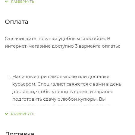
Советуем в комментарии к заказу написать
информацию, которая поможет курьеру вас найти.
Нажмите кнопку «Оформить заказ».
Оплата
Оплачивайте покупки удобным способом. В
интернет-магазине доступно 3 варианта оплаты:
Наличные при самовывозе или доставке
курьером. Специалист свяжется с вами в день
доставки, чтобы уточнить время и заранее
подготовить сдачу с любой купюры. Вы
подписываете товаросопроводительные
документы, вносите денежные средства,
получаете товар и чек.
Безналичный расчет при самовывозе или
Доставка