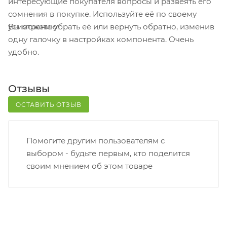
интересующие покупателя вопросы и развеять его
телефон или e-mail придет уникальный код.
сомнения в покупке. Используйте её по своему
Заказ нужно оплатить в терминале постамата.
Вы можете убрать её или вернуть обратно, изменив
усмотрению.
Срок хранения — 3 дня.
одну галочку в настройках компонента. Очень
удобно.
Почтовая доставка через почту России. Когда
заказ придет в отделение, на ваш адрес придет
извещение о посылке. Перед оплатой вы можете
Отзывы
оценить состояние коробки: вес, целостность.
Вскрывать коробку самостоятельно вы можете
ОСТАВИТЬ ОТЗЫВ
только после оплаты заказа. Один заказ может
содержать не больше 10 позиций и его стоимость
Помогите другим пользователям с
не должна превышать 100 000 р.
выбором - будьте первым, кто поделится
своим мнением об этом товаре