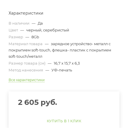
Характеристики
В наличии
—
Да
Цвет
—
черный, серебристый
Размер
—
8Gb
Материал товара
—
зарядное устройство- металл с
покрытием soft-touch, флешка- пластик с покрытием
soft-touch/металл
Размер товара (см)
—
16,7 х 15,7 х 6,3
Метод нанесения
—
УФ-печать
Все характеристики
2 605
руб.
КУПИТЬ В 1 КЛИК