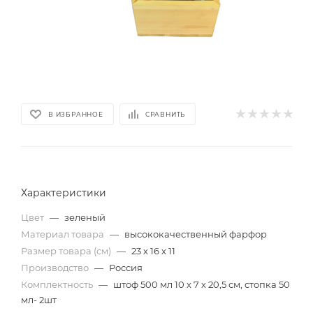
В ИЗБРАННОЕ
СРАВНИТЬ
Характеристики
Цвет
—
зеленый
Материал товара
—
высококачественный фарфор
Размер товара (см)
—
23 х 16 х 11
Производство
—
Россия
Комплектность
—
штоф 500 мл 10 х 7 х 20,5 см, стопка 50
мл- 2шт