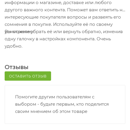
информации о магазине, доставке или любого
кассовой зоне и назовите номер.
другого важного контента. Поможет вам ответить на
Постамат. Когда заказ поступит на точку, на ваш
интересующие покупателя вопросы и развеять его
телефон или e-mail придет уникальный код.
сомнения в покупке. Используйте её по своему
Заказ нужно оплатить в терминале постамата.
Вы можете убрать её или вернуть обратно, изменив
усмотрению.
Срок хранения — 3 дня.
одну галочку в настройках компонента. Очень
удобно.
Почтовая доставка через почту России. Когда
заказ придет в отделение, на ваш адрес придет
извещение о посылке. Перед оплатой вы можете
Отзывы
оценить состояние коробки: вес, целостность.
Вскрывать коробку самостоятельно вы можете
ОСТАВИТЬ ОТЗЫВ
только после оплаты заказа. Один заказ может
содержать не больше 10 позиций и его стоимость
Помогите другим пользователям с
не должна превышать 100 000 р.
выбором - будьте первым, кто поделится
своим мнением об этом товаре