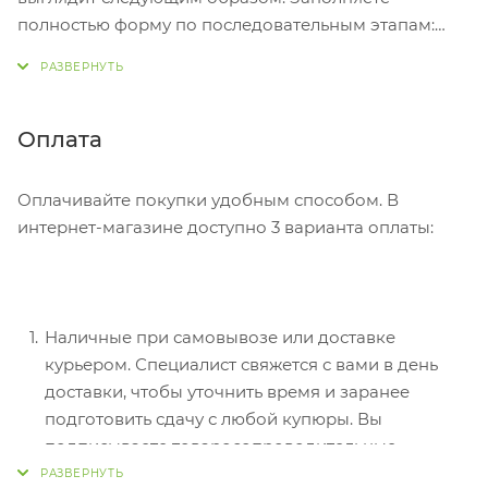
полностью форму по последовательным этапам:
адрес, способ доставки, оплаты, данные о себе.
Советуем в комментарии к заказу написать
информацию, которая поможет курьеру вас найти.
Нажмите кнопку «Оформить заказ».
Оплата
Оплачивайте покупки удобным способом. В
интернет-магазине доступно 3 варианта оплаты:
Наличные при самовывозе или доставке
курьером. Специалист свяжется с вами в день
доставки, чтобы уточнить время и заранее
подготовить сдачу с любой купюры. Вы
подписываете товаросопроводительные
документы, вносите денежные средства,