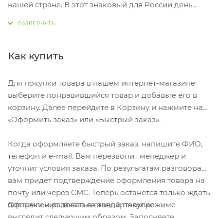
нашей стране. В этот знаковый для России день
принято дарить памятные сувениры. Подарочный
набор Стратегический запас - это великолепный
подарок на 9 мая, который запомнится надолго. В
оригинальном деревянном ящике боевой
Как купить
расцветки находится стратегический запас: штоф в
виде солдатской фляжки с изображением маршала
Для покупки товара в нашем интернет-магазине
Г. К. Жукова и две рюмки с патриотическими
выберите понравившийся товар и добавьте его в
тостами За Родину”, За победу”.
корзину. Далее перейдите в Корзину и нажмите на
«Оформить заказ» или «Быстрый заказ».
Все сувениры изготовлены из высококачественной
керамики, поэтому они прослужат долго и будут
Когда оформляете быстрый заказ, напишите ФИО,
радовать глаз. Этот подарочный набор станет
телефон и e-mail. Вам перезвонит менеджер и
прекрасным дополнением к праздничному столу.
уточнит условия заказа. По результатам разговора
вам придет подтверждение оформления товара на
почту или через СМС. Теперь останется только ждать
Оформление заказа в стандартном режиме
доставки и радоваться новой покупке.
выглядит следующим образом. Заполняете