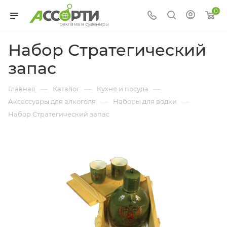
0
Набор Стратегический
запас
—
—
—
Главная
Каталог
Кухня и посуда
—
—
Аксессуары для алкоголя
Наборы для водки
Набор Стратегический запас