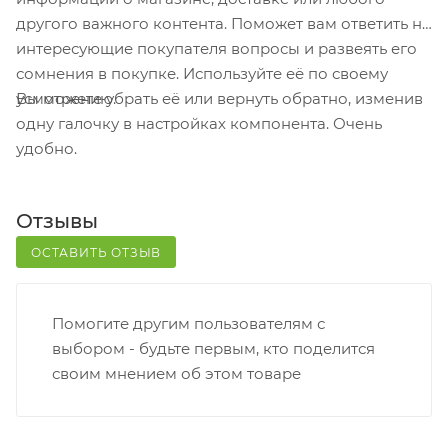
кассовой зоне и назовите номер.
другого важного контента. Поможет вам ответить на
Постамат. Когда заказ поступит на точку, на ваш
интересующие покупателя вопросы и развеять его
телефон или e-mail придет уникальный код.
сомнения в покупке. Используйте её по своему
Заказ нужно оплатить в терминале постамата.
Вы можете убрать её или вернуть обратно, изменив
усмотрению.
Срок хранения — 3 дня.
одну галочку в настройках компонента. Очень
удобно.
Почтовая доставка через почту России. Когда
заказ придет в отделение, на ваш адрес придет
извещение о посылке. Перед оплатой вы можете
Отзывы
оценить состояние коробки: вес, целостность.
Вскрывать коробку самостоятельно вы можете
ОСТАВИТЬ ОТЗЫВ
только после оплаты заказа. Один заказ может
содержать не больше 10 позиций и его стоимость
Помогите другим пользователям с
не должна превышать 100 000 р.
выбором - будьте первым, кто поделится
своим мнением об этом товаре