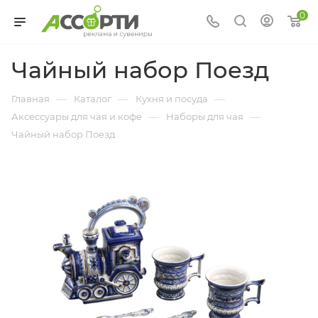
0
Чайный набор Поезд
—
—
—
Главная
Каталог
Кухня и посуда
—
—
Аксессуары для чая и кофе
Наборы для чая
Чайный набор Поезд