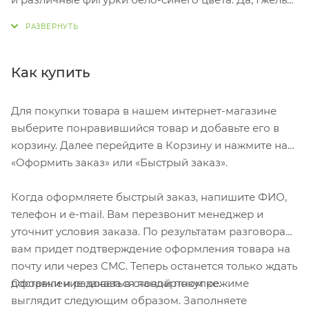
начиналась именно с этого. Но время шло, и
российские мастера достигли невероятных высот в
своем искусстве.
Как купить
Для покупки товара в нашем интернет-магазине
выберите понравившийся товар и добавьте его в
корзину. Далее перейдите в Корзину и нажмите на
«Оформить заказ» или «Быстрый заказ».
Когда оформляете быстрый заказ, напишите ФИО,
телефон и e-mail. Вам перезвонит менеджер и
уточнит условия заказа. По результатам разговора
вам придет подтверждение оформления товара на
почту или через СМС. Теперь останется только ждать
Оформление заказа в стандартном режиме
доставки и радоваться новой покупке.
выглядит следующим образом. Заполняете