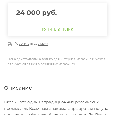
24 000
руб.
КУПИТЬ В 1 КЛИК
Рассчитать доставку
Цена действительна только для интернет-магазина и может
отличаться от цен в розничных магазинах
Описание
Гжель – это один из традиционных российских
промыслов. Всем нам знакома фарфоровая посуда
и различные фигурки бело-синего цвета. Да, Гжель