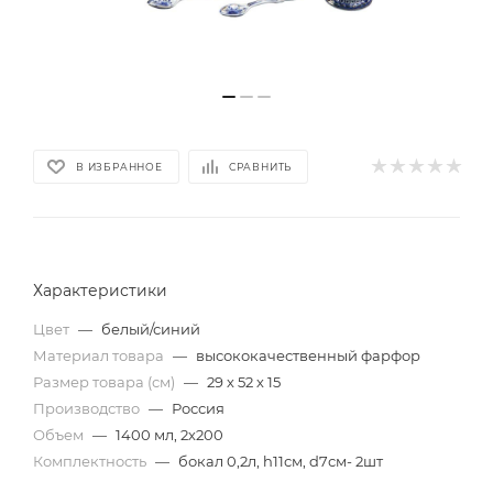
В ИЗБРАННОЕ
СРАВНИТЬ
Характеристики
Цвет
—
белый/синий
Материал товара
—
высококачественный фарфор
Размер товара (см)
—
29 х 52 х 15
Производство
—
Россия
Объем
—
1400 мл, 2х200
Комплектность
—
бокал 0,2л, h11см, d7см- 2шт