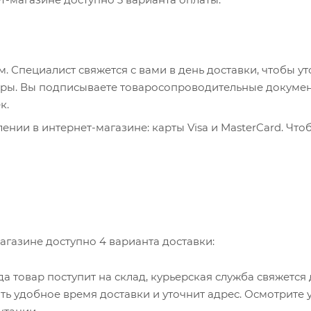
 Специалист свяжется с вами в день доставки, чтобы ут
пюры. Вы подписываете товаросопроводительные докумен
к.
нии в интернет-магазине: карты Visa и MasterCard. Что
ервер системы ASSIST. Здесь нужно ввести номер карты, 
, WebMoney и Яндекс.Деньги. Для совершения покупки с
са. Здесь необходимо заполнить форму по инструкции.
агазине доступно 4 варианта доставки:
гда товар поступит на склад, курьерская служба свяжется
ть удобное время доставки и уточнит адрес. Осмотрите 