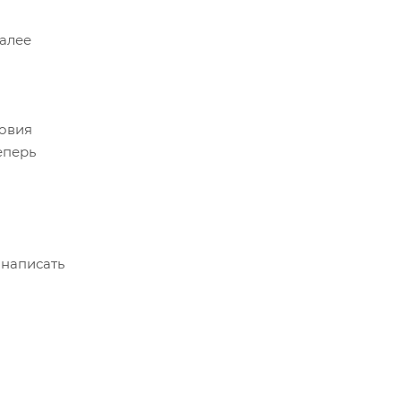
Далее
ловия
еперь
 написать