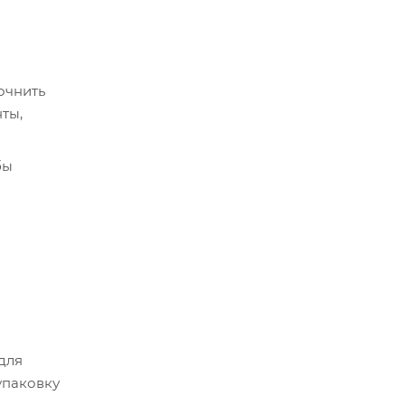
очнить
ты,
бы
срок
истема
 для
упаковку