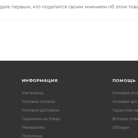
дьте первым, кто поделится своим мнением об этом тов
ИНФОРМАЦИЯ
ПОМОЩЬ
Магазины
Условия оп
Условия оплаты
Условия дос
Условия доставки
Гарантия на
Гарантия на товар
Вопрос-отв
Реквизиты
Обзоры
Политика