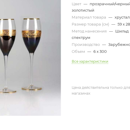
Цвет
—
прозрачный/черный
золотистый
Материал товара
—
хрустал
Размер товара (см)
—
59 х 28
Метод нанесения
—
Шильд
спектрум
Производство
—
Зарубежн
Объем
—
6 х 300
Все характеристики
Цена действительна только для
магазинах