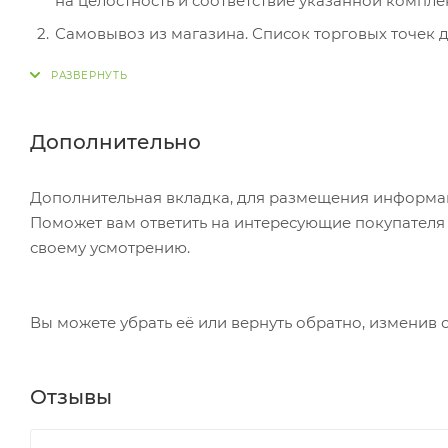
на целостность и соответствие указанной компле
Самовывоз из магазина. Список торговых точек дл
вам придет уведомление. Для получения заказа о
Постамат. Когда заказ поступит на точку, на ваш
в терминале постамата. Срок хранения — 3 дня.
Дополнительно
Почтовая доставка через почту России. Когда за
посылке. Перед оплатой вы можете оценить состо
Дополнительная вкладка, для размещения информаци
самостоятельно вы можете только после оплаты з
Поможет вам ответить на интересующие покупателя в
стоимость не должна превышать 100 000 р.
своему усмотрению.
Вы можете убрать её или вернуть обратно, изменив 
Отзывы