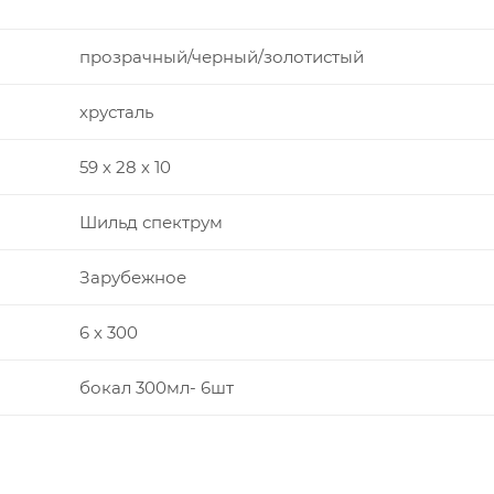
прозрачный/черный/золотистый
хрусталь
59 х 28 х 10
Шильд спектрум
Зарубежное
6 х 300
бокал 300мл- 6шт