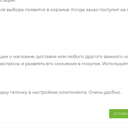
ктации.
я выбора появится в корзине. Когда заказ поступит на 
братитесь к сотруднику в кассовой зоне и назовите ном
 телефон или e-mail придет уникальный код. Заказ нужно 
каз придет в отделение, на ваш адрес придет извещение 
яние коробки: вес, целостность. Вскрывать коробку
и о магазине, доставке или любого другого важного к
аказа. Один заказ может содержать не больше 10 позици
опросы и развеять его сомнения в покупке. Используйт
одну галочку в настройках компонента. Очень удобно.
ОСТАВИ