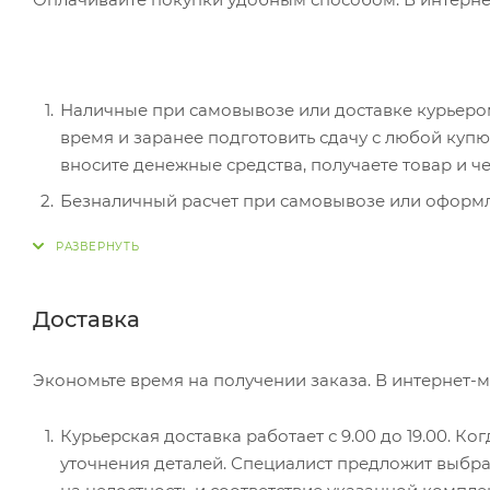
Наличные при самовывозе или доставке курьером.
время и заранее подготовить сдачу с любой ку
вносите денежные средства, получаете товар и че
Безналичный расчет при самовывозе или оформле
оплатить покупку, система перенаправит вас на с
действия и имя держателя.
Электронные системы при онлайн-заказе: PayPal
Доставка
перенаправит вас на страницу платежного серви
Экономьте время на получении заказа. В интернет-м
Курьерская доставка работает с 9.00 до 19.00. Ко
уточнения деталей. Специалист предложит выбра