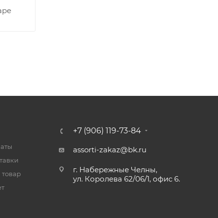
аре
+7 (906) 119-73-84
латы
assorti-zakaz@bk.ru
тавки
г. Набережные Челны,
 товар
ул. Королева 62/06/1, офис 6.
ет