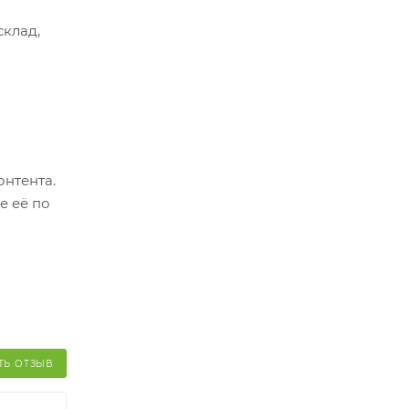
склад,
ер.
оплатить
о
онтента.
й и его
е её по
ТЬ ОТЗЫВ