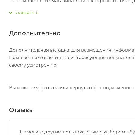
Самовывоз из магазина. Список торговых точек дл
вам придет уведомление. Для получения заказа о
Постамат. Когда заказ поступит на точку, на ваш
в терминале постамата. Срок хранения — 3 дня.
Дополнительно
Почтовая доставка через почту России. Когда за
посылке. Перед оплатой вы можете оценить состо
Дополнительная вкладка, для размещения информаци
самостоятельно вы можете только после оплаты з
Поможет вам ответить на интересующие покупателя в
стоимость не должна превышать 100 000 р.
своему усмотрению.
Вы можете убрать её или вернуть обратно, изменив 
Отзывы
Помогите другим пользователям с выбором - бу