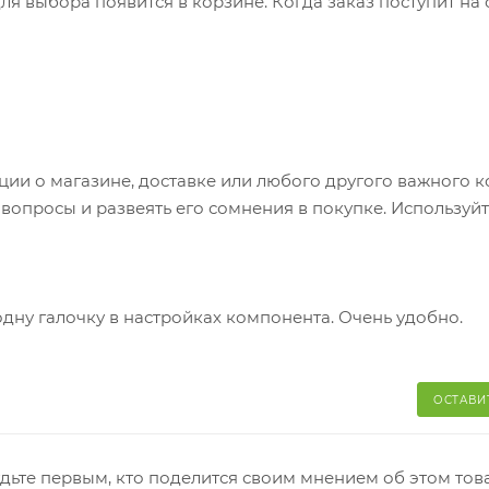
я выбора появится в корзине. Когда заказ поступит на 
братитесь к сотруднику в кассовой зоне и назовите ном
 телефон или e-mail придет уникальный код. Заказ нужно 
каз придет в отделение, на ваш адрес придет извещение 
яние коробки: вес, целостность. Вскрывать коробку
и о магазине, доставке или любого другого важного к
аказа. Один заказ может содержать не больше 10 позици
опросы и развеять его сомнения в покупке. Используйт
одну галочку в настройках компонента. Очень удобно.
ОСТАВИ
дьте первым, кто поделится своим мнением об этом тов