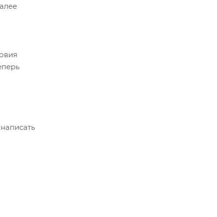
Далее
ловия
еперь
 написать