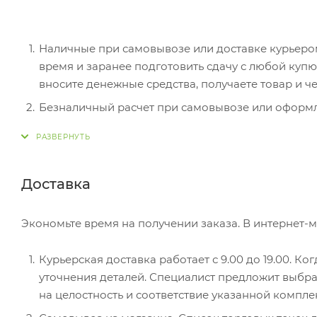
Наличные при самовывозе или доставке курьером.
время и заранее подготовить сдачу с любой ку
вносите денежные средства, получаете товар и че
Безналичный расчет при самовывозе или оформле
оплатить покупку, система перенаправит вас на с
действия и имя держателя.
Электронные системы при онлайн-заказе: PayPal
Доставка
перенаправит вас на страницу платежного серви
Экономьте время на получении заказа. В интернет-м
Курьерская доставка работает с 9.00 до 19.00. Ко
уточнения деталей. Специалист предложит выбра
на целостность и соответствие указанной компле