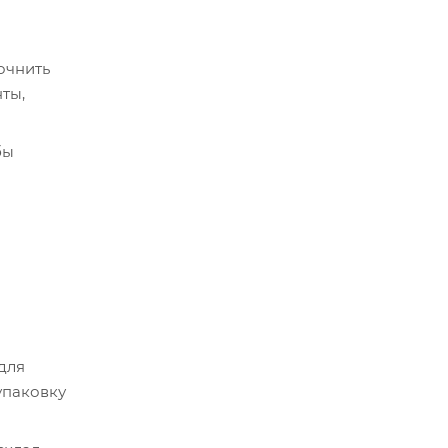
очнить
ты,
бы
срок
истема
 для
упаковку