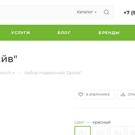
Каталог
+7 (
УСЛУГИ
БЛОГ
БРЕНДЫ
йв"
—
 touch
Набор подарочный "Драйв"
В ИЗБРАННОЕ
СРА
Цвет
—
красный