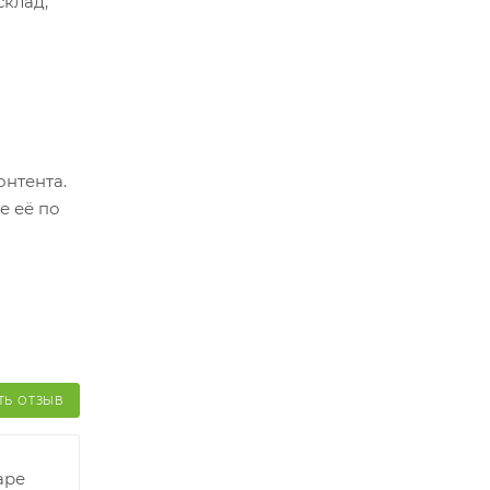
склад,
ер.
оплатить
о
онтента.
й и его
е её по
ТЬ ОТЗЫВ
аре