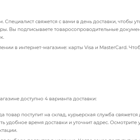
 Специалист свяжется с вами в день доставки, чтобы ут
пюры. Вы подписываете товаросопроводительные докумен
к.
нии в интернет-магазине: карты Visa и MasterCard. Что
ервер системы ASSIST. Здесь нужно ввести номер карты, 
, WebMoney и Яндекс.Деньги. Для совершения покупки с
са. Здесь необходимо заполнить форму по инструкции.
агазине доступно 4 варианта доставки:
гда товар поступит на склад, курьерская служба свяжется
ть удобное время доставки и уточнит адрес. Осмотрите 
ктации.