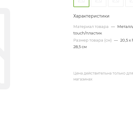
Характеристики
Материал товара
—
Металл/
touch/пластик
Размер товара (см)
—
20,5 x 
28,5 см
Цена действительна только для
магазинах