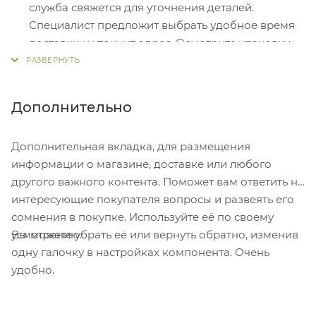
PayPal, WebMoney и Яндекс.Деньги. Для
служба свяжется для уточнения деталей.
совершения покупки система перенаправит вас
Специалист предложит выбрать удобное время
на страницу платежного сервиса. Здесь
доставки и уточнит адрес. Осмотрите упаковку
необходимо заполнить форму по инструкции.
на целостность и соответствие указанной
комплектации.
Самовывоз из магазина. Список торговых точек
Дополнительно
для выбора появится в корзине. Когда заказ
поступит на склад, вам придет уведомление. Для
Дополнительная вкладка, для размещения
получения заказа обратитесь к сотруднику в
информации о магазине, доставке или любого
кассовой зоне и назовите номер.
другого важного контента. Поможет вам ответить на
Постамат. Когда заказ поступит на точку, на ваш
интересующие покупателя вопросы и развеять его
телефон или e-mail придет уникальный код.
сомнения в покупке. Используйте её по своему
Заказ нужно оплатить в терминале постамата.
Вы можете убрать её или вернуть обратно, изменив
усмотрению.
Срок хранения — 3 дня.
одну галочку в настройках компонента. Очень
удобно.
Почтовая доставка через почту России. Когда
заказ придет в отделение, на ваш адрес придет
извещение о посылке. Перед оплатой вы можете