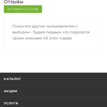
Отзывы
оценить состояние коробки: вес, целостность.
Вскрывать коробку самостоятельно вы можете
ОСТАВИТЬ ОТЗЫВ
только после оплаты заказа. Один заказ может
содержать не больше 10 позиций и его стоимость
Помогите другим пользователям с
не должна превышать 100 000 р.
выбором - будьте первым, кто поделится
своим мнением об этом товаре
КАТАЛОГ
АКЦИИ
УСЛУГИ