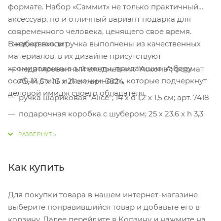
формате. Набор «Саммит» не только практичный
аксессуар, но и отличный вариант подарка для
современного человека, ценящего свое время.
В набор входит:
Ежедневник и ручка выполнены из качественных
материалов, в их дизайне присутствуют
хромированные элементы, придающие набору
недатированный ежедневник "Аскона"; формат
особый стиль и лаконичность, которые подчеркнут
А5, 14,5 х 1,3 х 21 см; арт. 3824
деловой имидж своего обладателя.
ручка шариковая "Alice"; 14 х d 1,2 х 1,5 см; арт. 7418
подарочная коробка с шубером; 25 х 23,6 х h 3,3
см
Как купить
Для покупки товара в нашем интернет-магазине
выберите понравившийся товар и добавьте его в
корзину. Далее перейдите в Корзину и нажмите на