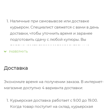
Наличные при самовывозе или доставке
курьером. Специалист свяжется с вами в день
доставки, чтобы уточнить время и заранее
подготовить сдачу с любой купюры. Вы
подписываете товаросопроводительные
документы, вносите денежные средства,
получаете товар и чек.
Безналичный расчет при самовывозе или
Доставка
оформлении в интернет-магазине: карты Visa и
MasterCard. Чтобы оплатить покупку, система
Экономьте время на получении заказа. В интернет-
перенаправит вас на сервер системы ASSIST.
магазине доступно 4 варианта доставки:
Здесь нужно ввести номер карты, срок действия
и имя держателя.
Курьерская доставка работает с 9.00 до 19.00.
Электронные системы при онлайн-заказе:
Когда товар поступит на склад, курьерская