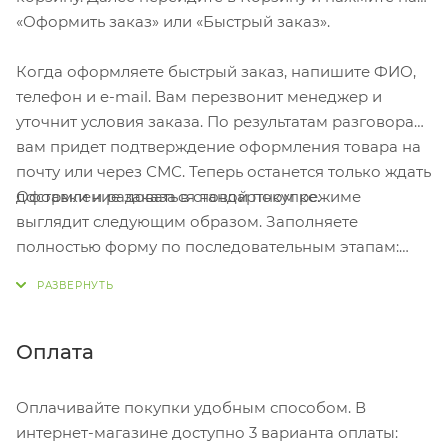
«Оформить заказ» или «Быстрый заказ».
Когда оформляете быстрый заказ, напишите ФИО,
телефон и e-mail. Вам перезвонит менеджер и
уточнит условия заказа. По результатам разговора
вам придет подтверждение оформления товара на
почту или через СМС. Теперь останется только ждать
Оформление заказа в стандартном режиме
доставки и радоваться новой покупке.
выглядит следующим образом. Заполняете
полностью форму по последовательным этапам:
адрес, способ доставки, оплаты, данные о себе.
Советуем в комментарии к заказу написать
информацию, которая поможет курьеру вас найти.
Нажмите кнопку «Оформить заказ».
Оплата
Оплачивайте покупки удобным способом. В
интернет-магазине доступно 3 варианта оплаты: