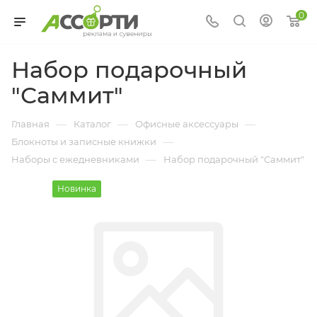
0
Набор подарочный
"Саммит"
—
—
—
Главная
Каталог
Офисные аксессуары
—
Блокноты и записные книжки
—
Наборы с ежедневниками
Набор подарочный "Саммит"
Новинка