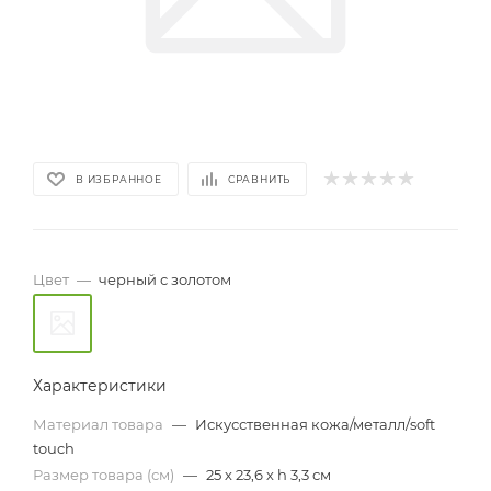
В ИЗБРАННОЕ
СРАВНИТЬ
Цвет
—
черный с золотом
Характеристики
Материал товара
—
Искусственная кожа/металл/soft
touch
Размер товара (см)
—
25 х 23,6 х h 3,3 см