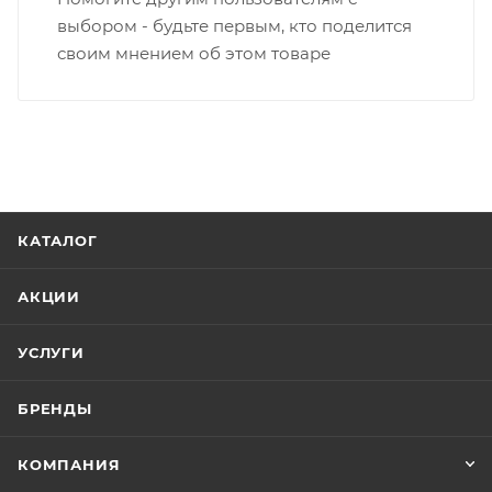
не должна превышать 100 000 р.
выбором - будьте первым, кто поделится
своим мнением об этом товаре
КАТАЛОГ
АКЦИИ
УСЛУГИ
БРЕНДЫ
КОМПАНИЯ