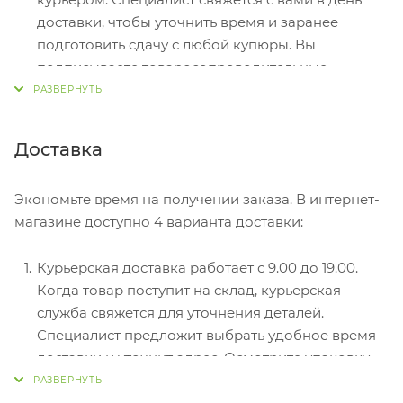
доставки, чтобы уточнить время и заранее
подготовить сдачу с любой купюры. Вы
подписываете товаросопроводительные
документы, вносите денежные средства,
получаете товар и чек.
Безналичный расчет при самовывозе или
Доставка
оформлении в интернет-магазине: карты Visa и
MasterCard. Чтобы оплатить покупку, система
Экономьте время на получении заказа. В интернет-
перенаправит вас на сервер системы ASSIST.
магазине доступно 4 варианта доставки:
Здесь нужно ввести номер карты, срок действия
и имя держателя.
Курьерская доставка работает с 9.00 до 19.00.
Электронные системы при онлайн-заказе:
Когда товар поступит на склад, курьерская
PayPal, WebMoney и Яндекс.Деньги. Для
служба свяжется для уточнения деталей.
совершения покупки система перенаправит вас
Специалист предложит выбрать удобное время
на страницу платежного сервиса. Здесь
доставки и уточнит адрес. Осмотрите упаковку
необходимо заполнить форму по инструкции.
на целостность и соответствие указанной
комплектации.