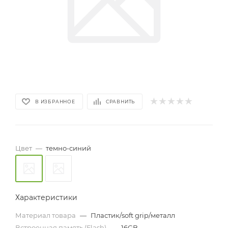
В ИЗБРАННОЕ
СРАВНИТЬ
Цвет
—
темно-синий
Характеристики
Материал товара
—
Пластик/soft grip/металл
Встроенная память (Flash)
—
16GB