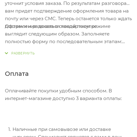
уточнит условия заказа. По результатам разговора
вам придет подтверждение оформления товара на
почту или через СМС. Теперь останется только ждать
Оформление заказа в стандартном режиме
доставки и радоваться новой покупке.
выглядит следующим образом. Заполняете
полностью форму по последовательным этапам:
адрес, способ доставки, оплаты, данные о себе.
Советуем в комментарии к заказу написать
информацию, которая поможет курьеру вас найти.
Нажмите кнопку «Оформить заказ».
Оплата
Оплачивайте покупки удобным способом. В
интернет-магазине доступно 3 варианта оплаты:
Наличные при самовывозе или доставке
курьером. Специалист свяжется с вами в день