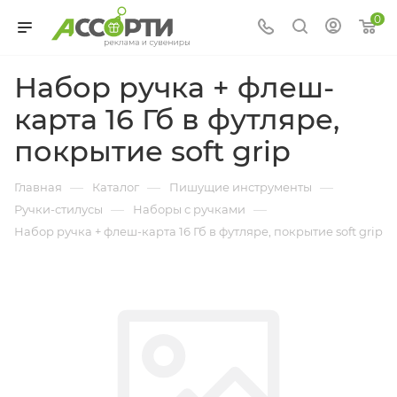
0
Набор ручка + флеш-
карта 16 Гб в футляре,
покрытие soft grip
—
—
—
Главная
Каталог
Пишущие инструменты
—
—
Ручки-стилусы
Наборы с ручками
Набор ручка + флеш-карта 16 Гб в футляре, покрытие soft grip