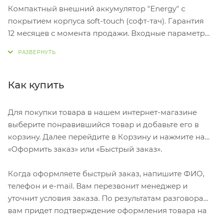
Компактный внешний аккумулятор "Energy" с
покрытием корпуса soft-touch (софт-тач). Гарантия
12 месяцев с момента продажи. Входные параметры:
Micro USB: 2 A Type-C: 2 A; Для зарядки повербанка
можно использовать как разъем Type-C, так и micro
USB. Имеет три выхода USB: 5V-2.1A и 5V-1A и Type-C.
Литий-полимерный аккумулятор Емкость: 10 000
Как купить
мАч Время зарядки 4-5 часов. Индикатор уровня
заряда батареи, 4 светодиода Размер в упаковке
Для покупки товара в нашем интернет-магазине
15,5*9*3 см Вес в упаковке 234 гр В комплекте USB
выберите понравившийся товар и добавьте его в
кабель с разъемом Micro-USB.
корзину. Далее перейдите в Корзину и нажмите на
«Оформить заказ» или «Быстрый заказ».
Когда оформляете быстрый заказ, напишите ФИО,
телефон и e-mail. Вам перезвонит менеджер и
уточнит условия заказа. По результатам разговора
вам придет подтверждение оформления товара на