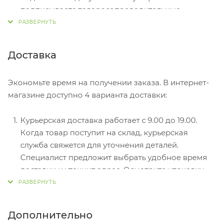
подписываете товаросопроводительные
документы, вносите денежные средства,
получаете товар и чек.
Безналичный расчет при самовывозе или
Доставка
оформлении в интернет-магазине: карты Visa и
MasterCard. Чтобы оплатить покупку, система
Экономьте время на получении заказа. В интернет-
перенаправит вас на сервер системы ASSIST.
магазине доступно 4 варианта доставки:
Здесь нужно ввести номер карты, срок действия
и имя держателя.
Курьерская доставка работает с 9.00 до 19.00.
Электронные системы при онлайн-заказе:
Когда товар поступит на склад, курьерская
PayPal, WebMoney и Яндекс.Деньги. Для
служба свяжется для уточнения деталей.
совершения покупки система перенаправит вас
Специалист предложит выбрать удобное время
на страницу платежного сервиса. Здесь
доставки и уточнит адрес. Осмотрите упаковку
необходимо заполнить форму по инструкции.
на целостность и соответствие указанной
комплектации.
Самовывоз из магазина. Список торговых точек
Дополнительно