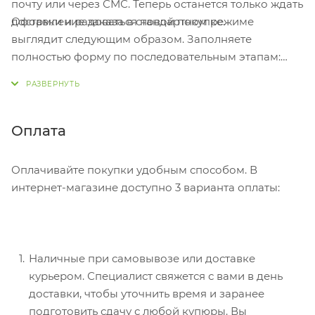
почту или через СМС. Теперь останется только ждать
Оформление заказа в стандартном режиме
доставки и радоваться новой покупке.
выглядит следующим образом. Заполняете
полностью форму по последовательным этапам:
адрес, способ доставки, оплаты, данные о себе.
Советуем в комментарии к заказу написать
информацию, которая поможет курьеру вас найти.
Нажмите кнопку «Оформить заказ».
Оплата
Оплачивайте покупки удобным способом. В
интернет-магазине доступно 3 варианта оплаты:
Наличные при самовывозе или доставке
курьером. Специалист свяжется с вами в день
доставки, чтобы уточнить время и заранее
подготовить сдачу с любой купюры. Вы