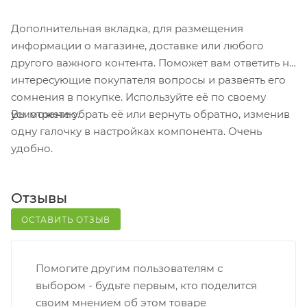
для выбора появится в корзине. Когда заказ
поступит на склад, вам придет уведомление. Для
Дополнительная вкладка, для размещения
получения заказа обратитесь к сотруднику в
информации о магазине, доставке или любого
кассовой зоне и назовите номер.
другого важного контента. Поможет вам ответить на
Постамат. Когда заказ поступит на точку, на ваш
интересующие покупателя вопросы и развеять его
телефон или e-mail придет уникальный код.
сомнения в покупке. Используйте её по своему
Заказ нужно оплатить в терминале постамата.
Вы можете убрать её или вернуть обратно, изменив
усмотрению.
Срок хранения — 3 дня.
одну галочку в настройках компонента. Очень
удобно.
Почтовая доставка через почту России. Когда
заказ придет в отделение, на ваш адрес придет
извещение о посылке. Перед оплатой вы можете
Отзывы
оценить состояние коробки: вес, целостность.
Вскрывать коробку самостоятельно вы можете
ОСТАВИТЬ ОТЗЫВ
только после оплаты заказа. Один заказ может
содержать не больше 10 позиций и его стоимость
Помогите другим пользователям с
не должна превышать 100 000 р.
выбором - будьте первым, кто поделится
своим мнением об этом товаре