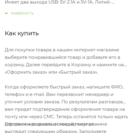
Имеет два выхода USB: 5V-2.1A и 5V-1A. Литий-
полимерный аккумулятор Емкость: 10 000 мА·ч
Время зарядки 6-7 часов Индикатор уровня заряда
батареи, 4 светодиода Размер в упаковке 14*9*3 см
Вес в упаковке 240 гр В комплекте USB кабель с
Как купить
разъемом Micro-USB.
Для покупки товара в нашем интернет-магазине
выберите понравившийся товар и добавьте его в
корзину. Далее перейдите в Корзину и нажмите на
«Оформить заказ» или «Быстрый заказ».
Когда оформляете быстрый заказ, напишите ФИО,
телефон и e-mail. Вам перезвонит менеджер и
уточнит условия заказа. По результатам разговора
вам придет подтверждение оформления товара на
почту или через СМС. Теперь останется только ждать
Оформление заказа в стандартном режиме
доставки и радоваться новой покупке.
выглядит следующим образом. Заполняете