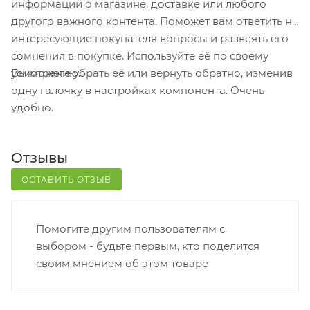
информации о магазине, доставке или любого
кассовой зоне и назовите номер.
другого важного контента. Поможет вам ответить на
Постамат. Когда заказ поступит на точку, на ваш
интересующие покупателя вопросы и развеять его
телефон или e-mail придет уникальный код.
сомнения в покупке. Используйте её по своему
Заказ нужно оплатить в терминале постамата.
Вы можете убрать её или вернуть обратно, изменив
усмотрению.
Срок хранения — 3 дня.
одну галочку в настройках компонента. Очень
удобно.
Почтовая доставка через почту России. Когда
заказ придет в отделение, на ваш адрес придет
извещение о посылке. Перед оплатой вы можете
Отзывы
оценить состояние коробки: вес, целостность.
Вскрывать коробку самостоятельно вы можете
ОСТАВИТЬ ОТЗЫВ
только после оплаты заказа. Один заказ может
содержать не больше 10 позиций и его стоимость
Помогите другим пользователям с
не должна превышать 100 000 р.
выбором - будьте первым, кто поделится
своим мнением об этом товаре