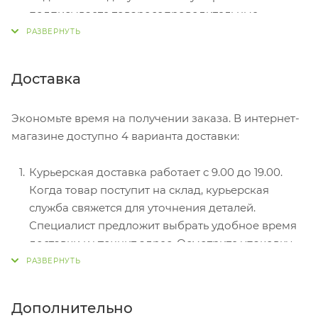
подписываете товаросопроводительные
документы, вносите денежные средства,
получаете товар и чек.
Безналичный расчет при самовывозе или
Доставка
оформлении в интернет-магазине: карты Visa и
MasterCard. Чтобы оплатить покупку, система
Экономьте время на получении заказа. В интернет-
перенаправит вас на сервер системы ASSIST.
магазине доступно 4 варианта доставки:
Здесь нужно ввести номер карты, срок действия
и имя держателя.
Курьерская доставка работает с 9.00 до 19.00.
Электронные системы при онлайн-заказе:
Когда товар поступит на склад, курьерская
PayPal, WebMoney и Яндекс.Деньги. Для
служба свяжется для уточнения деталей.
совершения покупки система перенаправит вас
Специалист предложит выбрать удобное время
на страницу платежного сервиса. Здесь
доставки и уточнит адрес. Осмотрите упаковку
необходимо заполнить форму по инструкции.
на целостность и соответствие указанной
комплектации.
Самовывоз из магазина. Список торговых точек
Дополнительно