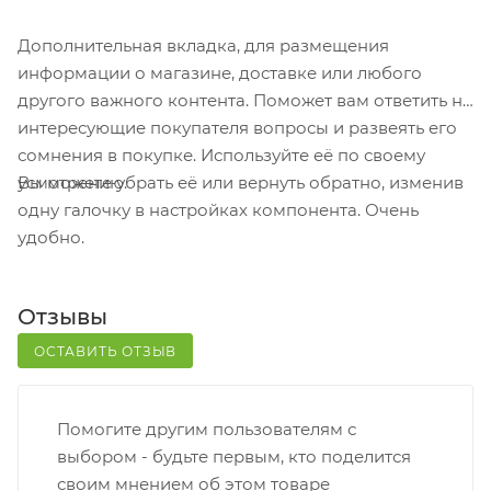
для выбора появится в корзине. Когда заказ
поступит на склад, вам придет уведомление. Для
Дополнительная вкладка, для размещения
получения заказа обратитесь к сотруднику в
информации о магазине, доставке или любого
кассовой зоне и назовите номер.
другого важного контента. Поможет вам ответить на
Постамат. Когда заказ поступит на точку, на ваш
интересующие покупателя вопросы и развеять его
телефон или e-mail придет уникальный код.
сомнения в покупке. Используйте её по своему
Заказ нужно оплатить в терминале постамата.
Вы можете убрать её или вернуть обратно, изменив
усмотрению.
Срок хранения — 3 дня.
одну галочку в настройках компонента. Очень
удобно.
Почтовая доставка через почту России. Когда
заказ придет в отделение, на ваш адрес придет
извещение о посылке. Перед оплатой вы можете
Отзывы
оценить состояние коробки: вес, целостность.
Вскрывать коробку самостоятельно вы можете
ОСТАВИТЬ ОТЗЫВ
только после оплаты заказа. Один заказ может
содержать не больше 10 позиций и его стоимость
Помогите другим пользователям с
не должна превышать 100 000 р.
выбором - будьте первым, кто поделится
своим мнением об этом товаре