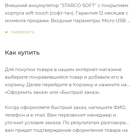
Внешний аккумулятор "STARCO SOFT" с покрытием
корпуса soft-touch (софт-тач). Гарантия 12 месяцев с
момента продажи. Входные параметры: Micro USB: 2
A Type-C: 2 A; Для зарядки повербанка можно
использовать как разъем Type-C, так и micro USB.
Имеет два выхода USB: 5V-2.1A и Type-C. Литий-
полимерный аккумулятор Емкость: 10 000 мАч
Как купить
Время зарядки 4-5 часов Индикатор уровня заряда
батареи, 4 светодиода В комплекте USB кабель с
Для покупки товара в нашем интернет-магазине
разъемом Micro-USB.
выберите понравившийся товар и добавьте его в
корзину. Далее перейдите в Корзину и нажмите на
«Оформить заказ» или «Быстрый заказ».
Когда оформляете быстрый заказ, напишите ФИО,
телефон и e-mail. Вам перезвонит менеджер и
уточнит условия заказа. По результатам разговора
вам придет подтверждение оформления товара на