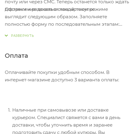
почту или через СМС. Теперь останется только ждать
Оформление заказа в стандартном режиме
доставки и радоваться новой покупке.
выглядит следующим образом. Заполняете
полностью форму по последовательным этапам:
адрес, способ доставки, оплаты, данные о себе.
Советуем в комментарии к заказу написать
информацию, которая поможет курьеру вас найти.
Нажмите кнопку «Оформить заказ».
Оплата
Оплачивайте покупки удобным способом. В
интернет-магазине доступно 3 варианта оплаты:
Наличные при самовывозе или доставке
курьером. Специалист свяжется с вами в день
доставки, чтобы уточнить время и заранее
подготовить сдачу с любой купюры. Вы